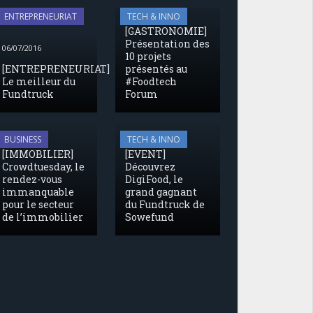
05/07/2016
ENTREPRENEURIAT
TECH & INNO
[GASTRONOMIE]
Présentation des
06/07/2016
10 projets
[ENTREPRENEURIAT]
présentés au
Le meilleur du
#Foodtech
Fundtruck
Forum
04/07/2016
04/07/2016
BUSINESS
TECH & INNO
[IMMOBILIER]
[EVENT]
Crowdtuesday, le
Découvrez
rendez-vous
DigiFood, le
immanquable
grand gagnant
pour le secteur
du Fundtruck de
de l’immobilier
Sowefund