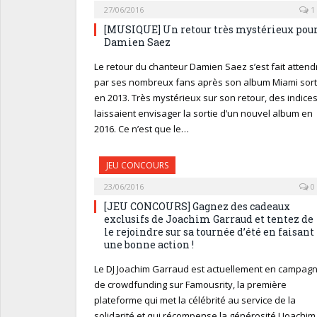
27/06/2016
1
[MUSIQUE] Un retour très mystérieux pou
Damien Saez
Le retour du chanteur Damien Saez s’est fait attend
par ses nombreux fans après son album Miami sort
en 2013. Très mystérieux sur son retour, des indice
laissaient envisager la sortie d’un nouvel album en
2016. Ce n’est que le…
JEU CONCOURS
23/06/2016
0
[JEU CONCOURS] Gagnez des cadeaux
exclusifs de Joachim Garraud et tentez de
le rejoindre sur sa tournée d’été en faisant
une bonne action !
Le DJ Joachim Garraud est actuellement en campag
de crowdfunding sur Famousrity, la première
plateforme qui met la célébrité au service de la
solidarité et qui récompense la générosité ! Joachim