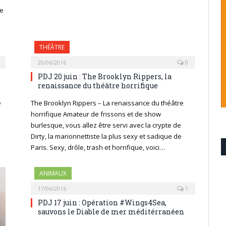
de
THÉÂTRE
20/06/2016
0
PDJ 20 juin : The Brooklyn Rippers, la
renaissance du théâtre horrifique
e
The Brooklyn Rippers – La renaissance du théâtre
horrifique Amateur de frissons et de show
burlesque, vous allez être servi avec la crypte de
Dirty, la marionnettiste la plus sexy et sadique de
Paris. Sexy, drôle, trash et horrifique, voici…
ANIMAUX
17/06/2016
1
PDJ 17 juin : Opération #Wings4Sea,
sauvons le Diable de mer méditérranéen