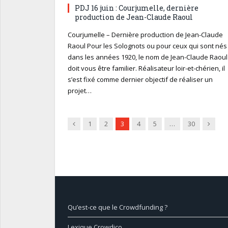
PDJ 16 juin : Courjumelle, dernière
production de Jean-Claude Raoul
Courjumelle – Dernière production de Jean-Claude
Raoul Pour les Solognots ou pour ceux qui sont nés
dans les années 1920, le nom de Jean-Claude Raoul
doit vous être familier. Réalisateur loir-et-chérien, il
s’est fixé comme dernier objectif de réaliser un
projet…
Précédent
Suivan
1
2
3
4
5
…
30
Qu’est-ce que le Crowdfunding ?
Lexique Crowdico