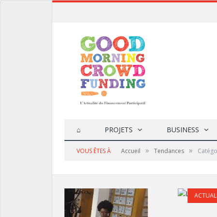
⌂
PROJETS
BUSINESS
»
»
VOUS ÊTES À
Accueil
Tendances
Catégor
ACTUALITÉ