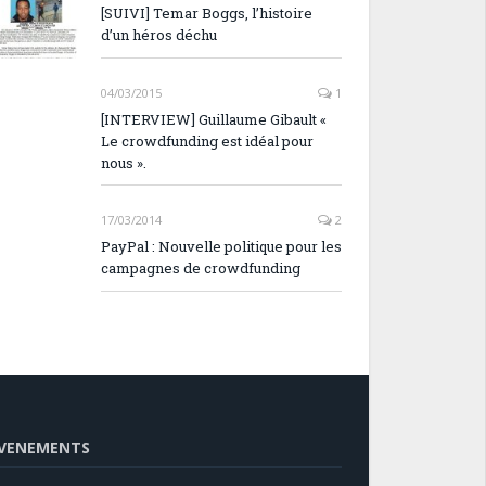
[SUIVI] Temar Boggs, l’histoire
d’un héros déchu
04/03/2015
1
[INTERVIEW] Guillaume Gibault «
Le crowdfunding est idéal pour
nous ».
17/03/2014
2
PayPal : Nouvelle politique pour les
campagnes de crowdfunding
VENEMENTS