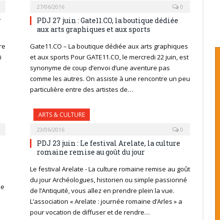
27/06/2016
0
r
PDJ 27 juin : Gate11.CO, la boutique dédiée
aux arts graphiques et aux sports
re
Gate11.CO – La boutique dédiée aux arts graphiques
i
et aux sports Pour GATE11.CO, le mercredi 22 juin, est
s
synonyme de coup d’envoi d’une aventure pas
comme les autres. On assiste à une rencontre un peu
particulière entre des artistes de…
ARTS & CULTURE
23/06/2016
0
PDJ 23 juin : Le festival Arelate, la culture
romaine remise au goût du jour
Le festival Arelate - La culture romaine remise au goût
du jour Archéologues, historien ou simple passionné
ne
de l’Antiquité, vous allez en prendre plein la vue.
L’association « Arelate : journée romaine d’Arles » a
pour vocation de diffuser et de rendre…