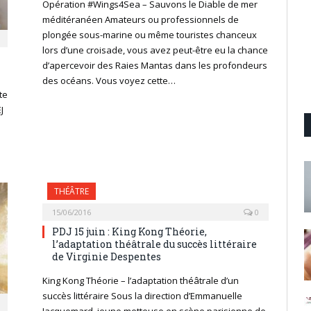
Opération #Wings4Sea – Sauvons le Diable de mer
méditéranéen Amateurs ou professionnels de
plongée sous-marine ou même touristes chanceux
lors d’une croisade, vous avez peut-être eu la chance
d’apercevoir des Raies Mantas dans les profondeurs
des océans. Vous voyez cette…
tte
J
THÉÂTRE
15/06/2016
0
PDJ 15 juin : King Kong Théorie,
l’adaptation théâtrale du succès littéraire
de Virginie Despentes
King Kong Théorie – l’adaptation théâtrale d’un
succès littéraire Sous la direction d’Emmanuelle
Jacquemard, jeune metteuse en scène parisienne de