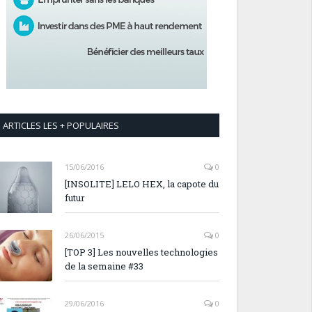
ARTICLES LES + POPULAIRES
15/06/2016
0
[INSOLITE] LELO HEX, la capote du
futur
26/06/2015
0
[TOP 3] Les nouvelles technologies
de la semaine #33
29/06/2016
0