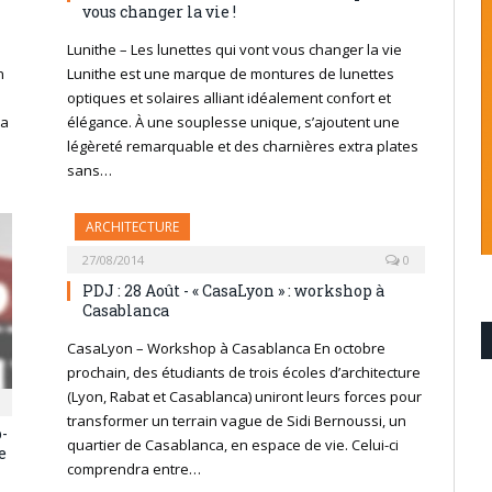
vous changer la vie !
Lunithe – Les lunettes qui vont vous changer la vie
n
Lunithe est une marque de montures de lunettes
optiques et solaires alliant idéalement confort et
la
élégance. À une souplesse unique, s’ajoutent une
légèreté remarquable et des charnières extra plates
sans…
ARCHITECTURE
27/08/2014
0
PDJ : 28 Août - « CasaLyon » : workshop à
Casablanca
CasaLyon – Workshop à Casablanca En octobre
prochain, des étudiants de trois écoles d’architecture
(Lyon, Rabat et Casablanca) uniront leurs forces pour
transformer un terrain vague de Sidi Bernoussi, un
-
quartier de Casablanca, en espace de vie. Celui-ci
e
comprendra entre…