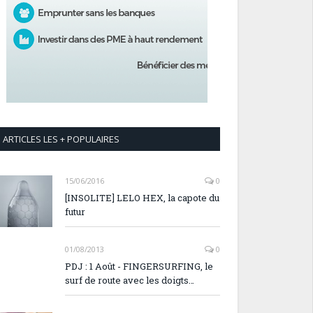
ARTICLES LES + POPULAIRES
15/06/2016
0
[INSOLITE] LELO HEX, la capote du
futur
01/08/2013
0
PDJ : 1 Août - FINGERSURFING, le
surf de route avec les doigts…