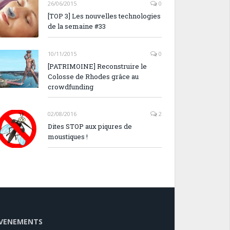
26/06/2015
0
[TOP 3] Les nouvelles technologies
de la semaine #33
10/11/2015
0
[PATRIMOINE] Reconstruire le
Colosse de Rhodes grâce au
crowdfunding
02/08/2016
2
Dites STOP aux piqures de
moustiques !
VENEMENTS