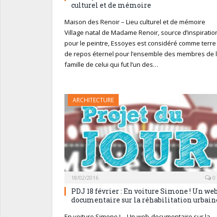
culturel et de mémoire
Maison des Renoir – Lieu culturel et de mémoire
Village natal de Madame Renoir, source d’inspiratio
pour le peintre, Essoyes est considéré comme terre
de repos éternel pour l’ensemble des membres de 
famille de celui qui fut l’un des…
ARCHITECTURE
18/02/2016
0
PDJ 18 février : En voiture Simone ! Un web
documentaire sur la réhabilitation urbain
En voiture Simone ! – Un web-documentaire sur la