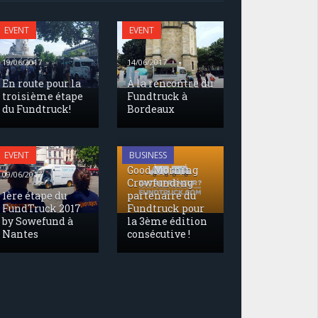
EVENT
EVENT
19/06/2017
14/06/2017
En route pour la
À la rencontre du
troisième étape
Fundtruck à
du Fundtruck!
Bordeaux
17/05/2017
EVENT
BUSINESS
Good Morning
09/06/2017
Crowfunding
1ère étape du
partenaire du
FundTruck 2017
Fundtruck pour
by Sowefund à
la 3ème édition
Nantes
consécutive !