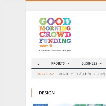
⌂
PROJETS
BUSINESS
»
»
VOUS ÊTES À
Accueil
Tech & Inno
Catégo
DESIGN