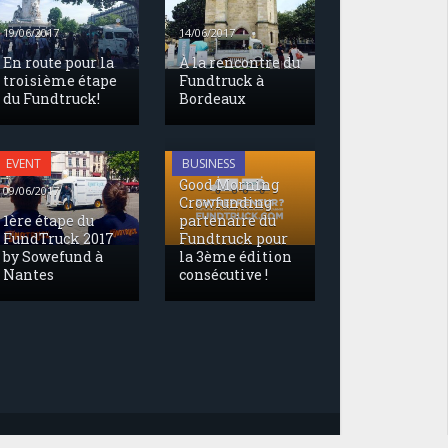
19/06/2017
14/06/2017
En route pour la
À la rencontre du
troisième étape
Fundtruck à
du Fundtruck!
Bordeaux
17/05/2017
EVENT
BUSINESS
Good Morning
09/06/2017
Crowfunding
1ère étape du
partenaire du
FundTruck 2017
Fundtruck pour
by Sowefund à
la 3ème édition
Nantes
consécutive !