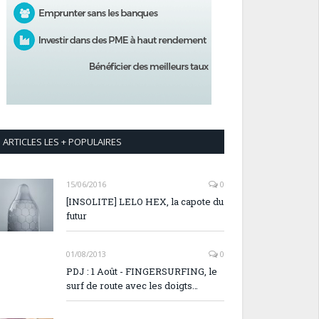
ARTICLES LES + POPULAIRES
15/06/2016
0
[INSOLITE] LELO HEX, la capote du
futur
01/08/2013
0
PDJ : 1 Août - FINGERSURFING, le
surf de route avec les doigts…