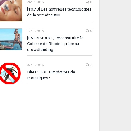
26/06/2015
0
[TOP 3] Les nouvelles technologies
de la semaine #33
10/11/2015
0
[PATRIMOINE] Reconstruire le
Colosse de Rhodes grâce au
crowdfunding
02/08/2016
2
Dites STOP aux piqures de
moustiques !