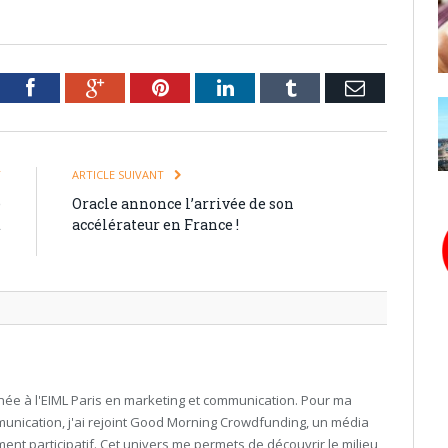
tter
Facebook
Google+
Pinterest
LinkedIn
Tumblr
Email
T
ARTICLE SUIVANT
e
Oracle annonce l’arrivée de son
t
accélérateur en France !
h
née à l'EIML Paris en marketing et communication. Pour ma
nication, j'ai rejoint Good Morning Crowdfunding, un média
ment participatif. Cet univers me permets de découvrir le milieu