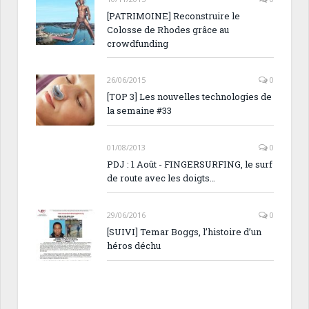
[PATRIMOINE] Reconstruire le
Colosse de Rhodes grâce au
crowdfunding
26/06/2015
0
[TOP 3] Les nouvelles technologies de
la semaine #33
01/08/2013
0
PDJ : 1 Août - FINGERSURFING, le surf
de route avec les doigts…
29/06/2016
0
[SUIVI] Temar Boggs, l’histoire d’un
héros déchu