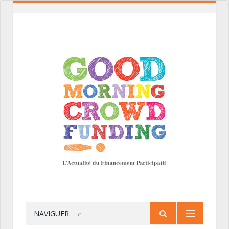
NAVIGUER:
⌂