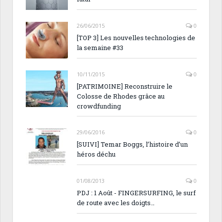
26/06/2015
0
[TOP 3] Les nouvelles technologies de
la semaine #33
10/11/2015
0
[PATRIMOINE] Reconstruire le
Colosse de Rhodes grâce au
crowdfunding
29/06/2016
0
[SUIVI] Temar Boggs, l’histoire d’un
héros déchu
01/08/2013
0
PDJ : 1 Août - FINGERSURFING, le surf
de route avec les doigts…