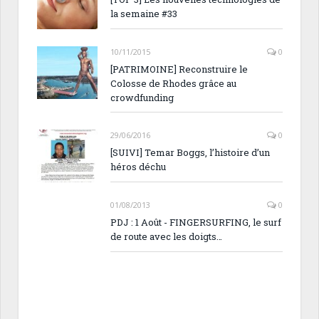
la semaine #33
10/11/2015
0
[PATRIMOINE] Reconstruire le
Colosse de Rhodes grâce au
crowdfunding
29/06/2016
0
[SUIVI] Temar Boggs, l’histoire d’un
héros déchu
01/08/2013
0
PDJ : 1 Août - FINGERSURFING, le surf
de route avec les doigts…