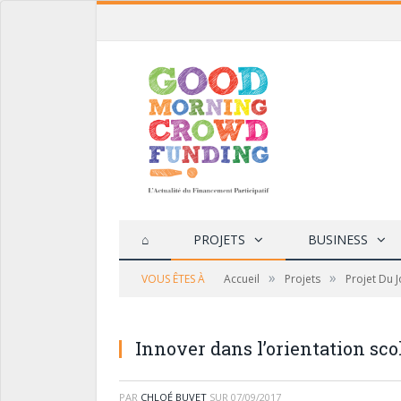
⌂
PROJETS
BUSINESS
»
»
VOUS ÊTES À
Accueil
Projets
Projet Du 
Innover dans l’orientation sc
PAR
CHLOÉ BUVET
SUR
07/09/2017