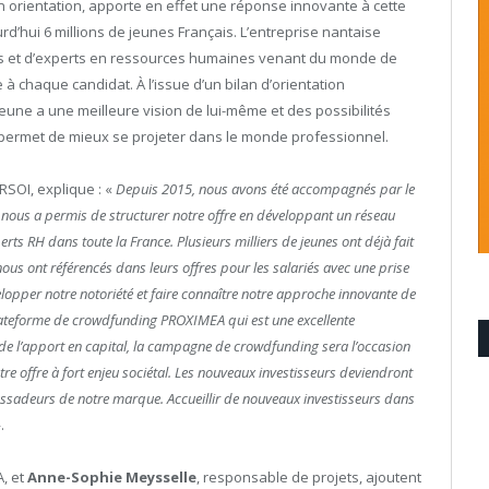
 orientation, apporte en effet une réponse innovante à cette
rd’hui 6 millions de jeunes Français. L’entreprise nantaise
s et d’experts en ressources humaines venant du monde de
à chaque candidat. À l’issue d’un bilan d’orientation
une a une meilleure vision de lui-même et des possibilités
ui permet de mieux se projeter dans le monde professionnel.
SOI, explique : «
Depuis 2015, nous avons été accompagnés par le
 nous a permis de structurer notre offre en développant un réseau
ts RH dans toute la France. Plusieurs milliers de jeunes ont déjà fait
us ont référencés dans leurs offres pour les salariés avec une prise
velopper notre notoriété et faire connaître notre approche innovante de
plateforme de crowdfunding PROXIMEA qui est une excellente
 de l’apport en capital, la campagne de crowdfunding sera l’occasion
re offre à fort enjeu sociétal. Les nouveaux investisseurs deviendront
ssadeurs de notre marque. Accueillir de nouveaux investisseurs dans
.
A, et
Anne-Sophie Meysselle
, responsable de projets, ajoutent