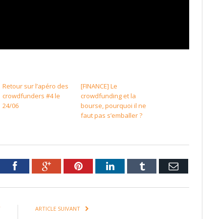
Retour sur l’apéro des
[FINANCE] Le
crowdfunders #4 le
crowdfunding et la
24/06
bourse, pourquoi il ne
faut pas s’emballer ?
tter
Facebook
Google+
Pinterest
LinkedIn
Tumblr
Email
T
ARTICLE SUIVANT