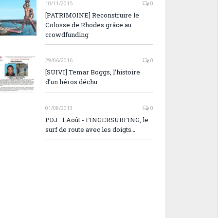
10/11/2015
0
[PATRIMOINE] Reconstruire le
Colosse de Rhodes grâce au
crowdfunding
29/06/2016
0
[SUIVI] Temar Boggs, l’histoire
d’un héros déchu
01/08/2013
0
PDJ : 1 Août - FINGERSURFING, le
surf de route avec les doigts…