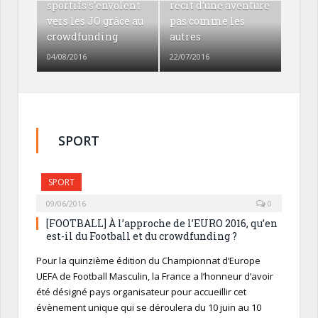
sportifs s’envolent
récit d’une aventure
vers les JO grâce au
pas comme les
crowdfunding
autres
04/08/2016
22/07/2016
SPORT
SPORT
09/06/2016
0
[FOOTBALL] À l’approche de l’EURO 2016, qu’en
est-il du Football et du crowdfunding ?
Pour la quinzième édition du Championnat d’Europe
UEFA de Football Masculin, la France a l’honneur d’avoir
été désigné pays organisateur pour accueillir cet
évènement unique qui se déroulera du 10 juin au 10