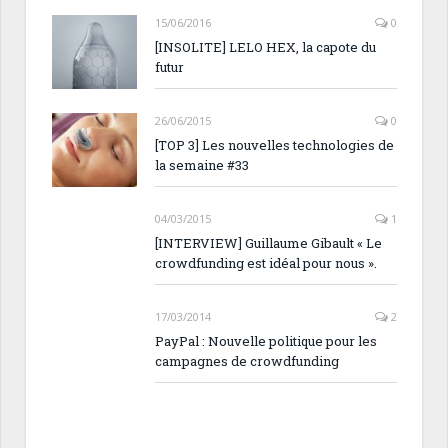
15/06/2016
0
[INSOLITE] LELO HEX, la capote du
futur
26/06/2015
0
[TOP 3] Les nouvelles technologies de
la semaine #33
04/03/2015
1
[INTERVIEW] Guillaume Gibault « Le
crowdfunding est idéal pour nous ».
17/03/2014
2
PayPal : Nouvelle politique pour les
campagnes de crowdfunding