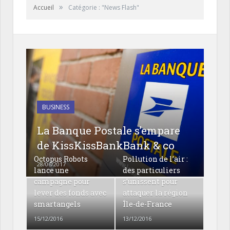
»
Accueil
Catégorie : "News Flash"
BUSINESS
La Banque Postale s’empare
de KissKissBankBank & co
Octopus Robots
Pollution de l’air :
28/06/2017
lance une
des particuliers
campagne pour
s’unissent pour
lever des fonds avec
attaquer la région
smartangels
Île-de-France
15/12/2016
13/12/2016