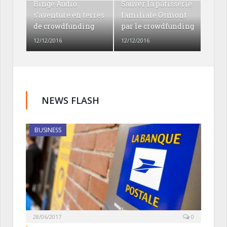
Binge Audio
Sauver la pâtisserie
s’aventure en terres
familiale Osmont
de crowdfunding
par le crowdfunding
12/12/2016
12/12/2016
NEWS FLASH
BUSINESS
28/06/2017
0