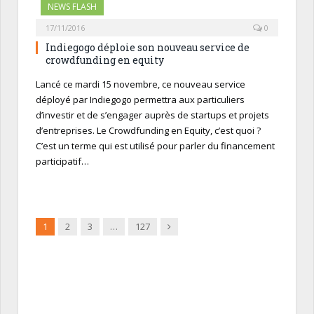
NEWS FLASH
17/11/2016
0
Indiegogo déploie son nouveau service de
crowdfunding en equity
Lancé ce mardi 15 novembre, ce nouveau service
déployé par Indiegogo permettra aux particuliers
d’investir et de s’engager auprès de startups et projets
d’entreprises. Le Crowdfunding en Equity, c’est quoi ?
C’est un terme qui est utilisé pour parler du financement
participatif…
Suivant
1
2
3
…
127