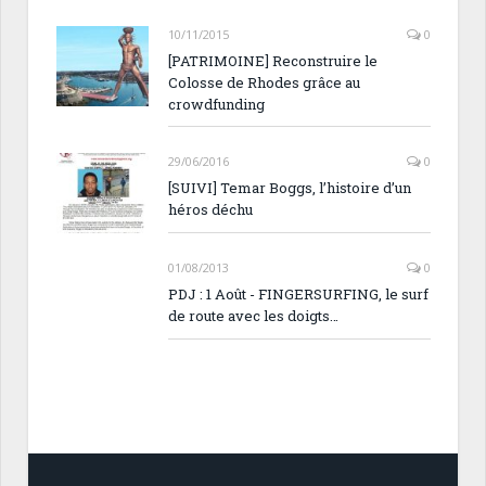
10/11/2015
0
[PATRIMOINE] Reconstruire le
Colosse de Rhodes grâce au
crowdfunding
29/06/2016
0
[SUIVI] Temar Boggs, l’histoire d’un
héros déchu
01/08/2013
0
PDJ : 1 Août - FINGERSURFING, le surf
de route avec les doigts…