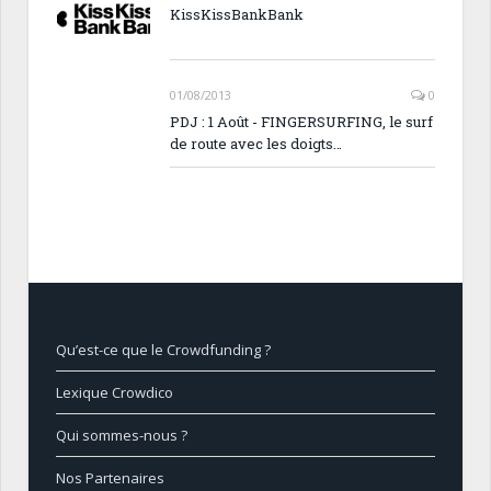
KissKissBankBank
01/08/2013
0
PDJ : 1 Août - FINGERSURFING, le surf
de route avec les doigts…
Qu’est-ce que le Crowdfunding ?
Lexique Crowdico
Qui sommes-nous ?
Nos Partenaires