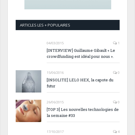
ARTICLES LES + POPULAIRES
04/03/2015
1
[INTERVIEW] Guillaume Gibault « Le
crowdfunding est idéal pour nous ».
15/06/2016
0
[INSOLITE] LELO HEX, la capote du
futur
26/06/2015
0
[TOP 3] Les nouvelles technologies de
la semaine #33
17/10/2017
4