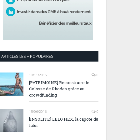
ARTICLES LES + POPULAIRES
10/11/2015
0
[PATRIMOINE] Reconstruire le
Colosse de Rhodes grâce au
crowdfunding
15/06/2016
0
[INSOLITE] LELO HEX, la capote du
futur