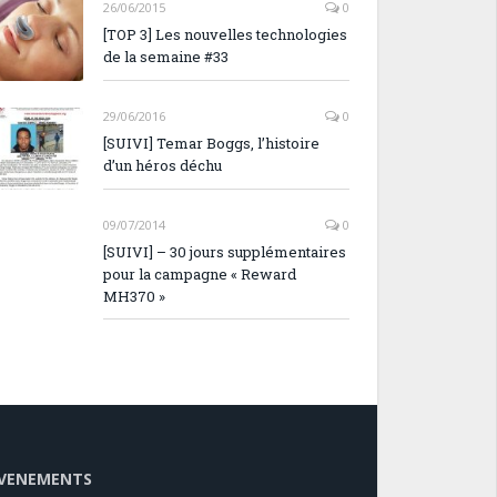
26/06/2015
0
[TOP 3] Les nouvelles technologies
de la semaine #33
29/06/2016
0
[SUIVI] Temar Boggs, l’histoire
d’un héros déchu
09/07/2014
0
[SUIVI] – 30 jours supplémentaires
pour la campagne « Reward
MH370 »
VENEMENTS