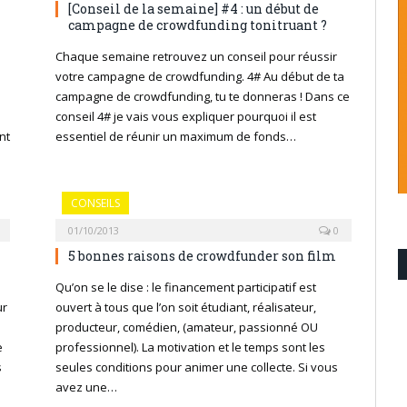
[Conseil de la semaine] #4 : un début de
campagne de crowdfunding tonitruant ?
Chaque semaine retrouvez un conseil pour réussir
votre campagne de crowdfunding. 4# Au début de ta
campagne de crowdfunding, tu te donneras ! Dans ce
conseil 4# je vais vous expliquer pourquoi il est
nt
essentiel de réunir un maximum de fonds…
CONSEILS
01/10/2013
0
5 bonnes raisons de crowdfunder son film
Qu’on se le dise : le financement participatif est
ur
ouvert à tous que l’on soit étudiant, réalisateur,
producteur, comédien, (amateur, passionné OU
e
professionnel). La motivation et le temps sont les
s
seules conditions pour animer une collecte. Si vous
avez une…