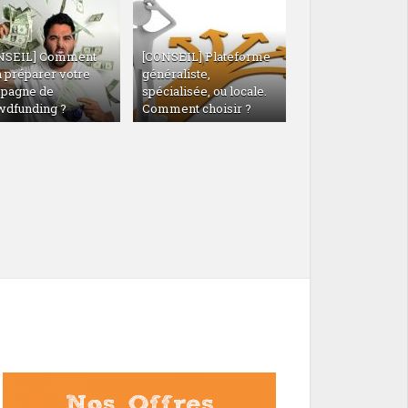
NSEIL] Comment
[CONSEIL] Plateforme
n préparer votre
généraliste,
pagne de
spécialisée, ou locale.
wdfunding ?
Comment choisir ?
20/04/2016
[10 POINTS POUR] Réussir votre discours de
campagne de crowdfunding