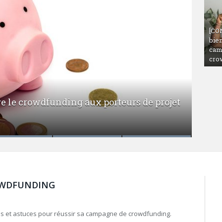
[CO
bie
cam
cro
riser l’art du « Elevator Pitch » devant des
OWDFUNDING
ips et astuces pour réussir sa campagne de crowdfunding.