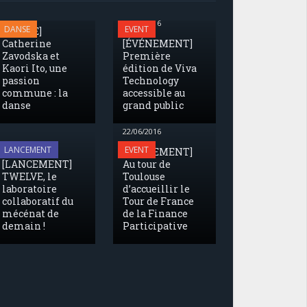
04/07/2016
29/06/2016
DANSE
EVENT
[DANSE]
Catherine
[ÉVÉNEMENT]
Zavodska et
Première
Kaori Ito, une
édition de Viva
passion
Technology
commune : la
accessible au
danse
grand public
22/06/2016
24/06/2016
LANCEMENT
EVENT
[ÉVÉNEMENT]
[LANCEMENT]
Au tour de
TWELVE, le
Toulouse
laboratoire
d’accueillir le
collaboratif du
Tour de France
mécénat de
de la Finance
demain !
Participative