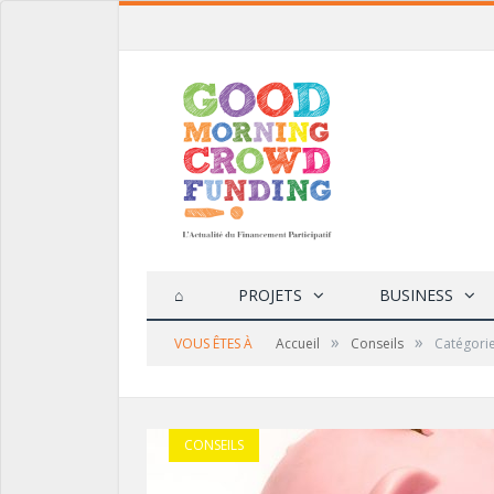
⌂
PROJETS
BUSINESS
»
»
VOUS ÊTES À
Accueil
Conseils
Catégori
10 POINTS POUR