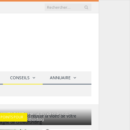
CONSEILS
ANNUAIRE
POINTS POUR] réussir la vidéo de votre
 POINTS POUR
10 POINTS POUR
pagne de crowdfunding