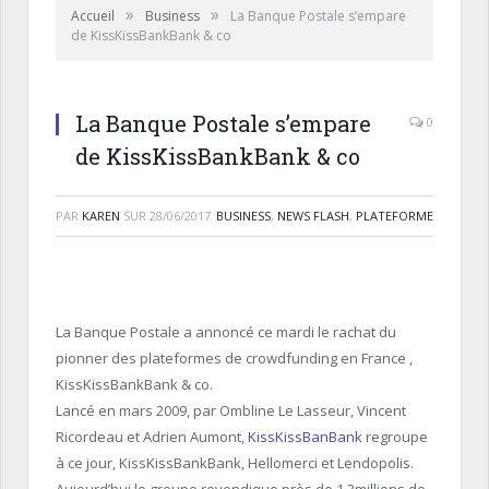
»
»
Accueil
Business
La Banque Postale s’empare
de KissKissBankBank & co
La Banque Postale s’empare
0
de KissKissBankBank & co
PAR
KAREN
SUR
28/06/2017
BUSINESS
,
NEWS FLASH
,
PLATEFORME
La Banque Postale a annoncé ce mardi le rachat
du
pionner
des plateformes de
crowdfunding
en
France
,
KissKissBankBank
&
co
.
Lancé en mars 2009, par Ombline Le
Lasseur
, Vincent
Ricordeau
et Adrien
Aumont
,
KissKissBanBank
regroupe
à ce jour,
KissKissBankBank
,
Hellomerci
et
Lendopolis.
Aujourd’hui le
groupe revendique près de
1.3millions
de