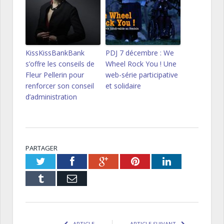
KissKissBankBank
PDJ 7 décembre : We
s’offre les conseils de
Wheel Rock You ! Une
Fleur Pellerin pour
web-série participative
renforcer son conseil
et solidaire
d’administration
PARTAGER
Twitter
Facebook
Google+
Pinterest
LinkedIn
Tumblr
Email
ARTICLE
ARTICLE SUIVANT