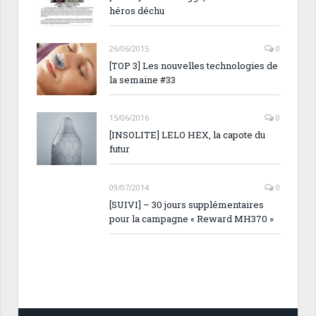
héros déchu
26/06/2015
0
[TOP 3] Les nouvelles technologies de
la semaine #33
15/06/2016
0
[INSOLITE] LELO HEX, la capote du
futur
09/07/2014
0
[SUIVI] – 30 jours supplémentaires
pour la campagne « Reward MH370 »