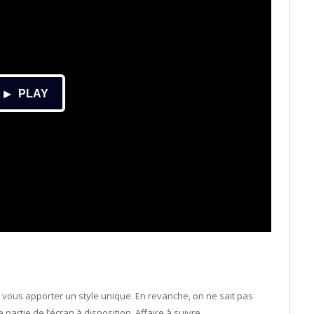
t vous apporter un style unique. En revanche, on ne sait pas
 partie de l’écran à disposition. Affaire à suivre…