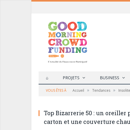
⌂
PROJETS
BUSINESS
»
»
VOUS ÊTES À
Accueil
Tendances
Insolit
Top Bizarrerie 50 : un oreiller
carton et une couverture cha