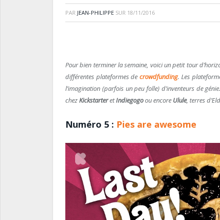
PAR
JEAN-PHILIPPE
SUR
18/11/2016
Pour bien terminer la semaine, voici un petit tour d’horiz
différentes plateformes de
crowdfunding
. Les platefor
l’imagination (parfois un peu folle) d’inventeurs de gén
chez
Kickstarter
et
Indiegogo
ou encore
Ulule
, terres d’E
Numéro 5 :
Pies are awesome