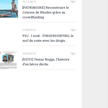
10/11/2015
0
[PATRIMOINE] Reconstruire le
Colosse de Rhodes grâce au
crowdfunding
01/08/2013
0
PDJ : 1 Août - FINGERSURFING, le
surf de route avec les doigts…
29/06/2016
0
[SUIVI] Temar Boggs, l’histoire
d’un héros déchu