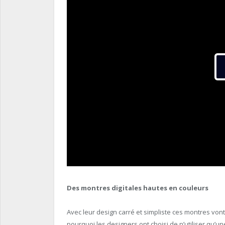
Des montres digitales hautes en couleurs
Avec leur design carré et simpliste ces montres von
pourquoi les designers ont choisi de n’utiliser qu’une