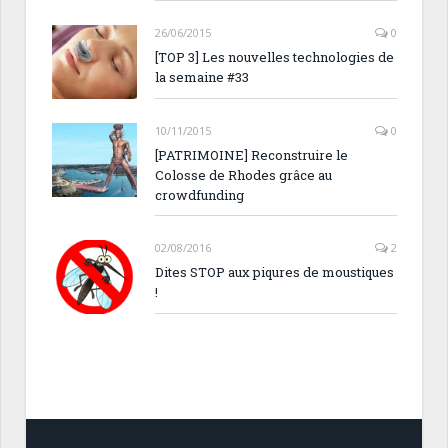
26/06/2015
0
[TOP 3] Les nouvelles technologies de
la semaine #33
10/11/2015
0
[PATRIMOINE] Reconstruire le
Colosse de Rhodes grâce au
crowdfunding
02/08/2016
2
Dites STOP aux piqures de moustiques
!