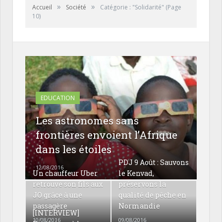
»
»
Accueil
Société
Catégorie : "Solidarité"
(Page
10)
EDUCATION
Les astronomes sans
frontières envoient l’Afrique
dans les étoiles
PDJ 9 Août : Sauvons
12/08/2016
Un chauffeur Uber
le Kenvad,
retrouve son fils aux
préservons la
JO grâce à une
qualité de pêche en
passagère
Normandie
[INTERVIEW]
10/08/2016
09/08/2016