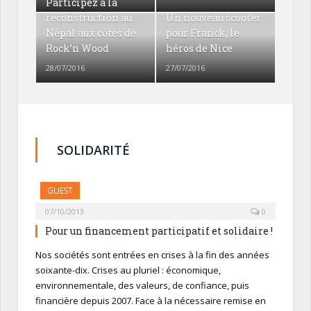
Participez à la
reconstruction au
Un nouveau scooter
Népal aux côtés de
pour Franck, le
Rock’n Wood
héros de Nice
28/07/2016
27/07/2016
SOLIDARITÉ
GUEST
07/10/2013
0
Pour un financement participatif et solidaire !
Nos sociétés sont entrées en crises à la fin des années
soixante-dix. Crises au pluriel : économique,
environnementale, des valeurs, de confiance, puis
financière depuis 2007. Face à la nécessaire remise en