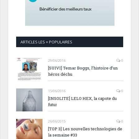
ARTICLES LES + POPULAIRES
29/06/2016
0
[SUIVI] Temar Boggs, l’histoire d’un
héros déchu
15/06/2016
0
[INSOLITE] LELO HEX, la capote du
futur
26/06/2015
0
[TOP 3] Les nouvelles technologies de
la semaine #33