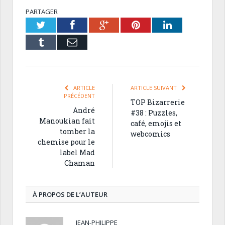
PARTAGER
Twitter
Facebook
Google+
Pinterest
LinkedIn
Tumblr
Email
ARTICLE
ARTICLE SUIVANT
PRÉCÉDENT
TOP Bizarrerie
André
#38 : Puzzles,
Manoukian fait
café, emojis et
tomber la
webcomics
chemise pour le
label Mad
Chaman
À PROPOS DE L’AUTEUR
JEAN-PHILIPPE