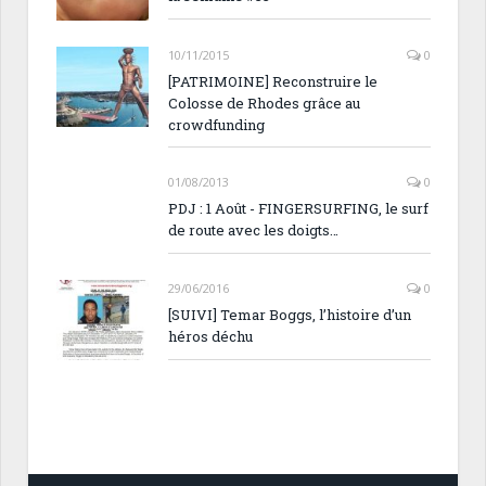
10/11/2015
0
[PATRIMOINE] Reconstruire le
Colosse de Rhodes grâce au
crowdfunding
01/08/2013
0
PDJ : 1 Août - FINGERSURFING, le surf
de route avec les doigts…
29/06/2016
0
[SUIVI] Temar Boggs, l’histoire d’un
héros déchu