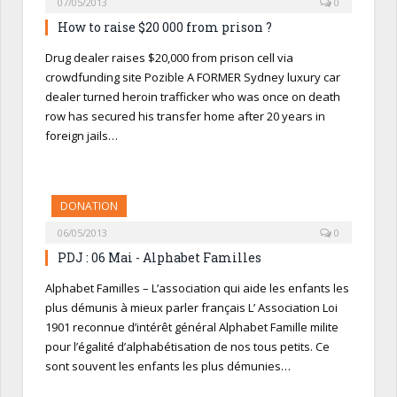
07/05/2013
0
How to raise $20 000 from prison ?
Drug dealer raises $20,000 from prison cell via
crowdfunding site Pozible A FORMER Sydney luxury car
dealer turned heroin trafficker who was once on death
row has secured his transfer home after 20 years in
foreign jails…
DONATION
06/05/2013
0
PDJ : 06 Mai - Alphabet Familles
Alphabet Familles – L’association qui aide les enfants les
plus démunis à mieux parler français L’ Association Loi
1901 reconnue d’intérêt général Alphabet Famille milite
pour l’égalité d’alphabétisation de nos tous petits. Ce
sont souvent les enfants les plus démunies…