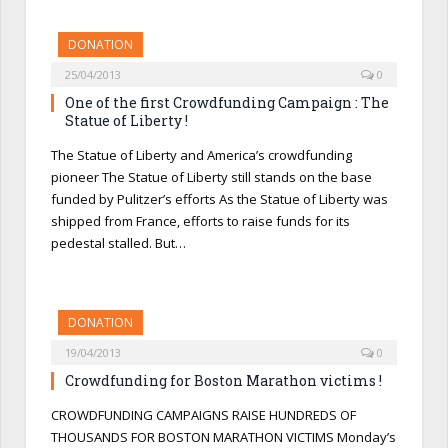
DONATION
25/04/2013
0
One of the first Crowdfunding Campaign : The
Statue of Liberty !
The Statue of Liberty and America’s crowdfunding
pioneer The Statue of Liberty still stands on the base
funded by Pulitzer’s efforts As the Statue of Liberty was
shipped from France, efforts to raise funds for its
pedestal stalled. But…
DONATION
19/04/2013
0
Crowdfunding for Boston Marathon victims !
CROWDFUNDING CAMPAIGNS RAISE HUNDREDS OF
THOUSANDS FOR BOSTON MARATHON VICTIMS Monday’s