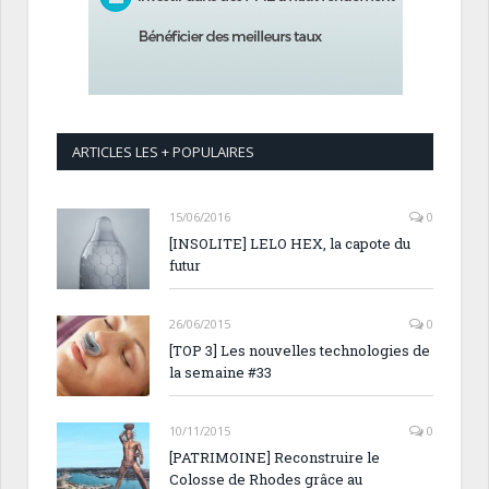
ARTICLES LES + POPULAIRES
15/06/2016
0
[INSOLITE] LELO HEX, la capote du
futur
26/06/2015
0
[TOP 3] Les nouvelles technologies de
la semaine #33
10/11/2015
0
[PATRIMOINE] Reconstruire le
Colosse de Rhodes grâce au