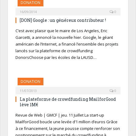
DONATION
16/09/2014
0
[DON] Google : un généreux contributeur !
C’est avec plaisir que le maire de Los Angeles, Eric
Garcetti, a annoncé la nouvelle hier. Google, le géant
américain de l’Internet, a financé l’ensemble des projets
lancés sur la plateforme de crowdfunding
DonorsChoose par les écoles de la LAUSD…
DONATION
11/07/2013
0
La plateforme de crowdfunding MailforGood
lève 1M€
Revue de Web | GMCF | jeu. 11 Juillet La start-up
MailforGood boucle une levée d’1 million d’euros Grâce
à ce financement, la jeune pousse compte renforcer son
positionnement sur le marché du crowdfunding à