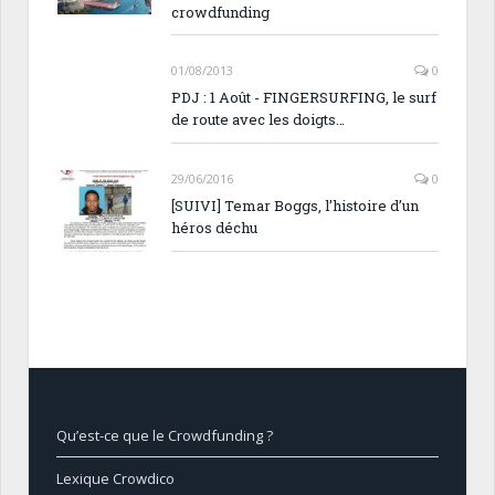
crowdfunding
01/08/2013
0
PDJ : 1 Août - FINGERSURFING, le surf
de route avec les doigts…
29/06/2016
0
[SUIVI] Temar Boggs, l’histoire d’un
héros déchu
Qu’est-ce que le Crowdfunding ?
Lexique Crowdico