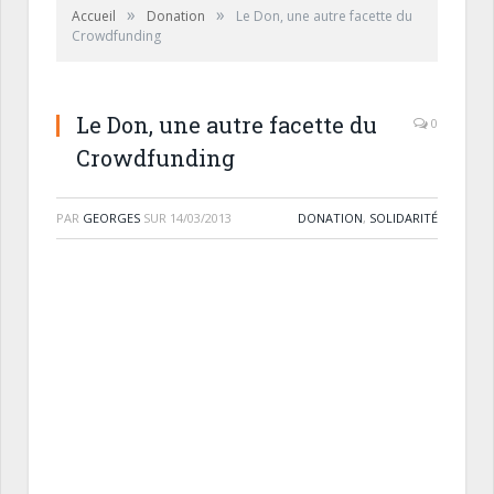
»
»
Accueil
Donation
Le Don, une autre facette du
Crowdfunding
Le Don, une autre facette du
0
Crowdfunding
PAR
GEORGES
SUR
14/03/2013
DONATION
,
SOLIDARITÉ