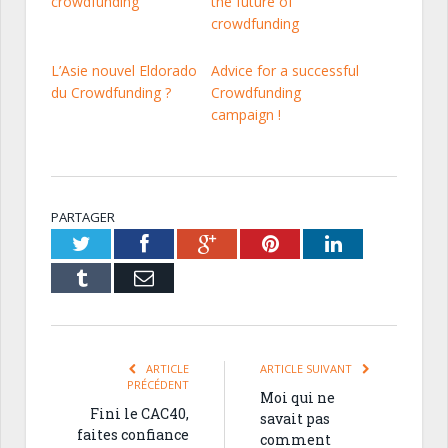
crowdfunding
the future of
crowdfunding
L’Asie nouvel Eldorado
Advice for a successful
du Crowdfunding ?
Crowdfunding
campaign !
PARTAGER
Twitter
Facebook
Google+
Pinterest
LinkedIn
Tumblr
Email
ARTICLE
ARTICLE SUIVANT
PRÉCÉDENT
Moi qui ne
Fini le CAC40,
savait pas
faites confiance
comment