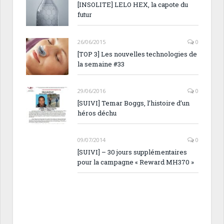
[INSOLITE] LELO HEX, la capote du
futur
26/06/2015
0
[TOP 3] Les nouvelles technologies de
la semaine #33
29/06/2016
0
[SUIVI] Temar Boggs, l’histoire d’un
héros déchu
09/07/2014
0
[SUIVI] – 30 jours supplémentaires
pour la campagne « Reward MH370 »