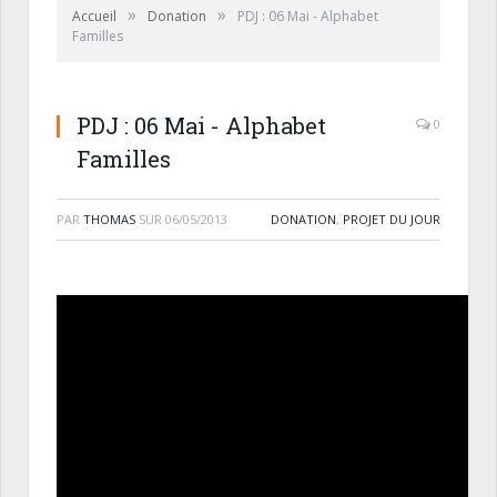
»
»
Accueil
Donation
PDJ : 06 Mai - Alphabet
Familles
PDJ : 06 Mai - Alphabet
0
Familles
PAR
THOMAS
SUR
06/05/2013
DONATION
,
PROJET DU JOUR