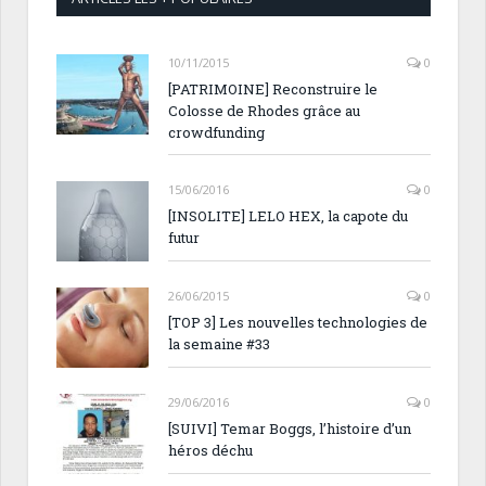
10/11/2015
0
[PATRIMOINE] Reconstruire le
Colosse de Rhodes grâce au
crowdfunding
15/06/2016
0
[INSOLITE] LELO HEX, la capote du
futur
26/06/2015
0
[TOP 3] Les nouvelles technologies de
la semaine #33
29/06/2016
0
[SUIVI] Temar Boggs, l’histoire d’un
héros déchu