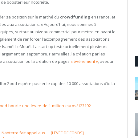
 de booster leur notoriété.
er sa position sur le marché du
crowdfunding
en France, et
iées aux associations. « Aujourd’hui, nous sommes 5
quipes, surtout au niveau commercial pour mettre en avant le
t également de renforcer l’accompagnement des associations
e Isamël LeMouël. La start-up teste actuellement plusieurs
largement en septembre. Parmi elles, la création par les
e association ou la création de pages
« événement »
, avec un
forGood espère passer le cap des 10 000 associations d’ici la
rgood-boucle-une-levee-de-1-million-euros/123192
Nanterre fait appel aux
[LEVÉE DE FONDS]