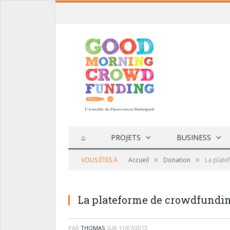
⌂
PROJETS
BUSINESS
»
»
VOUS ÊTES À
Accueil
Donation
La plat
La plateforme de crowdfundin
PAR
THOMAS
SUR
11/07/2013