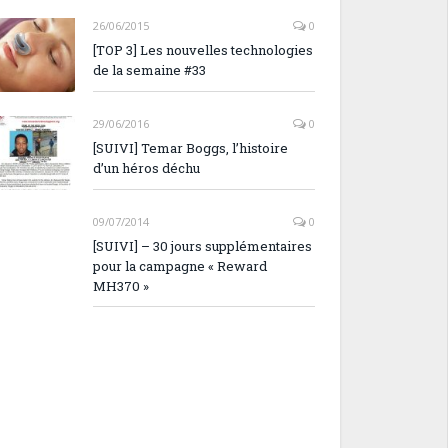
26/06/2015
0
[TOP 3] Les nouvelles technologies
de la semaine #33
29/06/2016
0
[SUIVI] Temar Boggs, l’histoire
d’un héros déchu
09/07/2014
0
[SUIVI] – 30 jours supplémentaires
pour la campagne « Reward
MH370 »