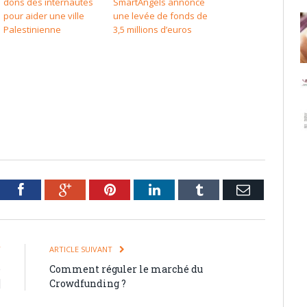
dons des internautes
SmartAngels annonce
pour aider une ville
une levée de fonds de
Palestinienne
3,5 millions d’euros
tter
Facebook
Google+
Pinterest
LinkedIn
Tumblr
Email
T
ARTICLE SUIVANT
e
Comment réguler le marché du
]
Crowdfunding ?