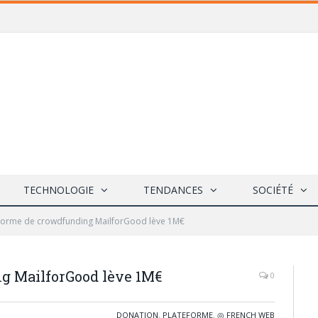
TECHNOLOGIE
TENDANCES
SOCIÉTÉ
eforme de crowdfunding MailforGood lève 1M€
g MailforGood lève 1M€
0
DONATION
,
PLATEFORME
,
◎ FRENCH WEB