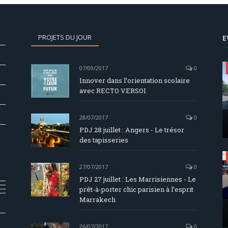
PROJETS DU JOUR
E
07/09/2017
0
Innover dans l’orientation scolaire
avec RECTO VERSOI
28/07/2017
0
PDJ 28 juillet : Angers - Le trésor
des tapisseries
27/07/2017
0
PDJ 27 juillet : Les Marrisiennes - Le
prêt-à-porter chic parisien à l’esprit
Marrakech
26/07/2017
0