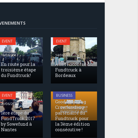
VENEMENTS
EVENT
EVENT
19/06/2017
14/06/2017
En route pour la
À la rencontre du
troisième étape
Fundtruck à
du Fundtruck!
Bordeaux
17/05/2017
EVENT
BUSINESS
Good Morning
09/06/2017
Crowfunding
1ère étape du
partenaire du
FundTruck 2017
Fundtruck pour
by Sowefund à
la 3ème édition
Nantes
consécutive !