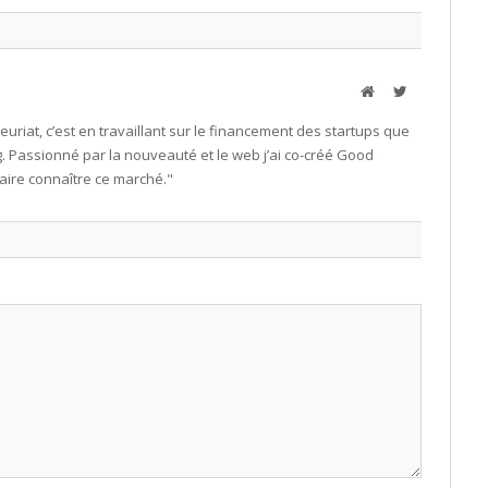
Site
Twitter
Internet
uriat, c’est en travaillant sur le financement des startups que
g. Passionné par la nouveauté et le web j’ai co-créé Good
ire connaître ce marché."