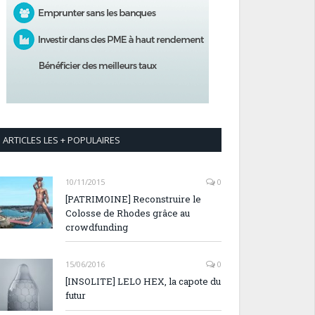
ARTICLES LES + POPULAIRES
10/11/2015
0
[PATRIMOINE] Reconstruire le
Colosse de Rhodes grâce au
crowdfunding
15/06/2016
0
[INSOLITE] LELO HEX, la capote du
futur