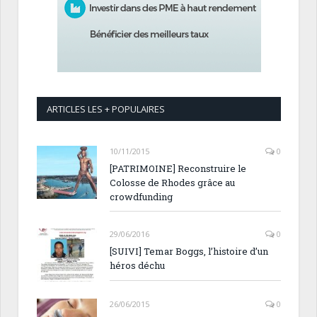
ARTICLES LES + POPULAIRES
10/11/2015
0
[PATRIMOINE] Reconstruire le
Colosse de Rhodes grâce au
crowdfunding
29/06/2016
0
[SUIVI] Temar Boggs, l’histoire d’un
héros déchu
26/06/2015
0