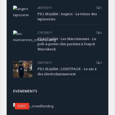
28/07/2017
0
PDJ 28 juillet : Angers - Le trésor des
tapisseries
27/07/2017
0
PDJ 27 juillet : Les Marrisiennes - Le
prêt-à-porter chic parisien à l’esprit
Marrakech
26/07/2017
0
PDJ 26 juillet : LIGHTPACK - Le sac à
dos électroluminescent
EVENEMENTS
EVENT