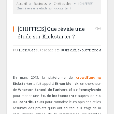
»
»
»
Accueil
Business
Chiffres clés
[CHIFFRES]
Que révèle une étude sur Kickstarter ?
[CHIFFRES] Que révèle une
0
étude sur Kickstarter ?
PAR
LUCIE AUGÉ
SUR
01/06/2016
CHIFFRES CLÉS
,
ENQUETE
,
ZOOM
En mars 2015, la plateforme de
crowdfunding
Kickstarter
a fait appel à
Ethan Mollick,
un chercheur
de
Wharton School de l’université de Pennsylvanie
pour mener une
étude indépendante
auprès de 500
000
contributeurs
pour connaître leurs opinions et les
résultats des projets qu’ils ont soutenus. Il s’agit de la
plus grande
étude
de la communauté
Kickstarter