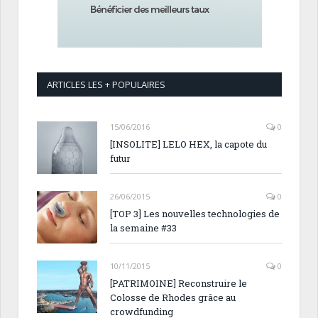
ARTICLES LES + POPULAIRES
15/06/2016
0
[INSOLITE] LELO HEX, la capote du
futur
26/06/2015
0
[TOP 3] Les nouvelles technologies de
la semaine #33
10/11/2015
0
[PATRIMOINE] Reconstruire le
Colosse de Rhodes grâce au
crowdfunding