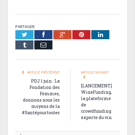
PARTAGER
Twitter
Facebook
Google+
Pinterest
LinkedIn
Tumblr
Email
ARTICLE PRÉCÉDENT
ARTICLE SUIVANT
PDJ 1 juin : La
[LANCEMENT]
Fondation des
WineFunding,
Femmes,
la plateforme
donnons nous les
de
moyens de la
crowdfunding
#Santépourtoutes
experte du vin