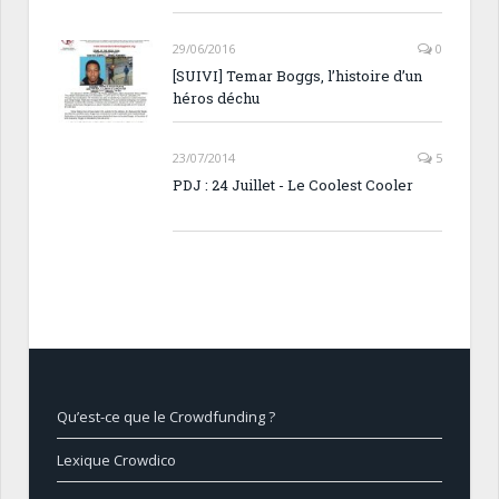
29/06/2016
0
[SUIVI] Temar Boggs, l’histoire d’un
héros déchu
23/07/2014
5
PDJ : 24 Juillet - Le Coolest Cooler
Qu’est-ce que le Crowdfunding ?
Lexique Crowdico