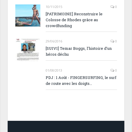
10/11/2015
0
[PATRIMOINE] Reconstruire le
Colosse de Rhodes grâce au
crowdfunding
29/06/2016
0
[SUIVI] Temar Boggs, l’histoire d’un
héros déchu
01/08/2013
0
PDJ : 1 Août - FINGERSURFING, le surf
de route avec les doigts…