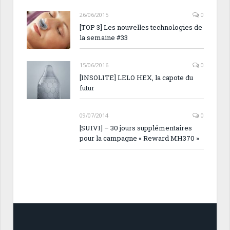
26/06/2015
0
[TOP 3] Les nouvelles technologies de
la semaine #33
15/06/2016
0
[INSOLITE] LELO HEX, la capote du
futur
09/07/2014
0
[SUIVI] – 30 jours supplémentaires
pour la campagne « Reward MH370 »