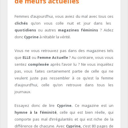
de meufs actuelles
Femmes d’aujourd’hui, vous aviez du mal avec tous ces
clichés
qu’on vous colle nuit et jour dans les
quotidiens
ou autres
magazines féminins
? Aidez
donc
Cyprine
à rétablir la vérité.
Vous ne vous retrouvez pas dans des magazines tels
que
ELLE
ou
Femme Actuelle
? Au contraire, vous vous
sentez
complexée
après l’avoir lu ? Ne vous inquiétez
pas, vous faites certainement partie de celle qui ne
veulent juste pas ressembler à ce qu’est la femme
d’aujourd’hui, celle qu’on retrouve dans tous les
journaux.
Essayez donc de lire
Cyprine.
Ce magazine est un
hymne à la féminité
, celle qui est bien réelle, qui
comporte pas mal d’irrégularités et qui est riche de la
différence de chacune. Avec
Cyprine,
c’est 80 pages de