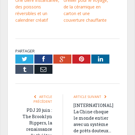
Une bière instantanée,
oreiller pour le voyage,
des poissons
de la céramique en
réversibles et un
carton et une
calendrier créatif
couverture chauffante
PARTAGER
Twitter
Facebook
Google+
Pinterest
LinkedIn
Tumblr
Email
ARTICLE
ARTICLE SUIVANT
PRÉCÉDENT
[INTERNATIONAL]
PDJ 20 juin :
La Chine choque
The Brooklyn
le monde entier
Rippers, la
avec un système
renaissance
de prêts douteux…