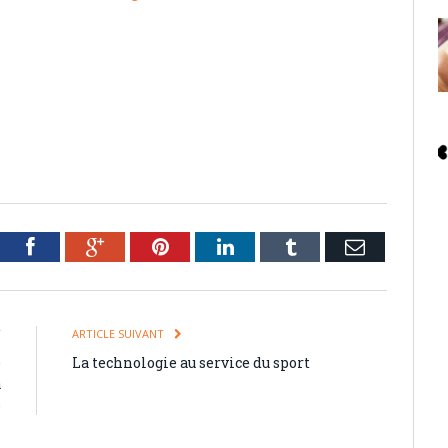
tter
Facebook
Google+
Pinterest
LinkedIn
Tumblr
Email
T
ARTICLE SUIVANT
e
La technologie au service du sport
à
p