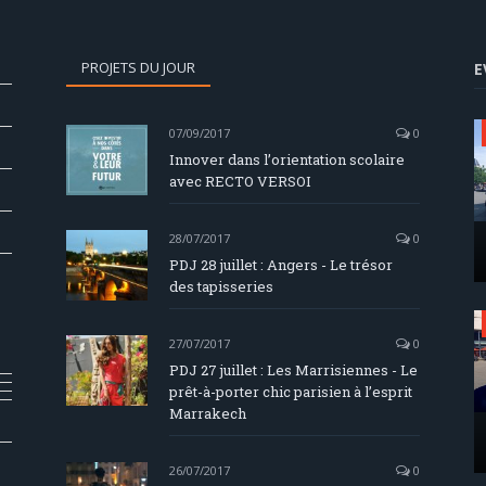
PROJETS DU JOUR
E
07/09/2017
0
Innover dans l’orientation scolaire
avec RECTO VERSOI
28/07/2017
0
PDJ 28 juillet : Angers - Le trésor
des tapisseries
27/07/2017
0
PDJ 27 juillet : Les Marrisiennes - Le
prêt-à-porter chic parisien à l’esprit
Marrakech
26/07/2017
0