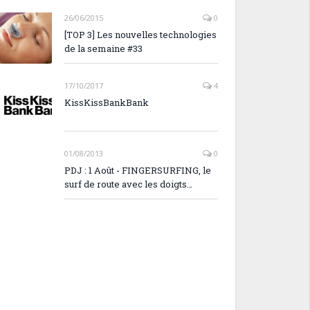
26/06/2015
0
[TOP 3] Les nouvelles technologies
de la semaine #33
17/10/2017
4
KissKissBankBank
01/08/2013
0
PDJ : 1 Août - FINGERSURFING, le
surf de route avec les doigts…