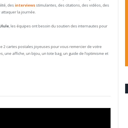
lité, des
interviews
stimulantes, des citations, des vidéos, des
 attaquer la journée.
Ulule
, les équipes ont besoin du soutien des internautes pour
de 2 cartes postales joyeuses pour vous remercier de votre
s, une affiche, un bijou, un tote bag, un guide de l’optimisme et