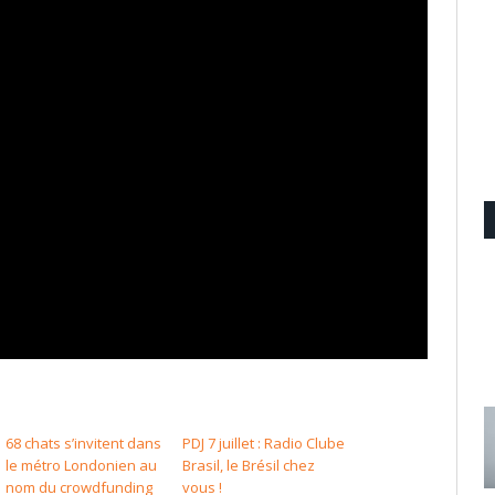
68 chats s’invitent dans
PDJ 7 juillet : Radio Clube
le métro Londonien au
Brasil, le Brésil chez
nom du crowdfunding
vous !