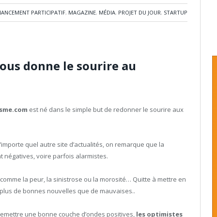
NANCEMENT PARTICIPATIF
,
MAGAZINE
,
MÉDIA
,
PROJET DU JOUR
,
STARTUP
vous donne le sourire au
isme.com
est né dans le simple but de redonner le sourire aux
n’importe quel autre site d’actualités, on remarque que la
 négatives, voire parfois alarmistes.
comme la peur, la sinistrose ou la morosité… Quitte à mettre en
y a plus de bonnes nouvelles que de mauvaises..
et remettre une bonne couche d’ondes positives,
les optimistes