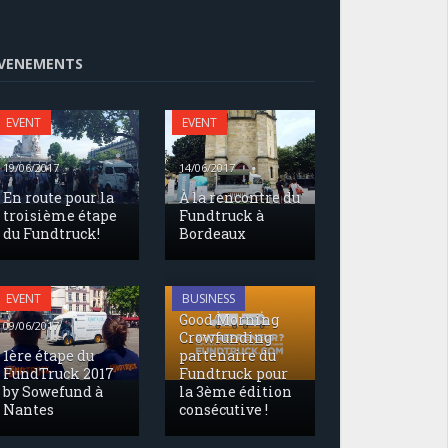
VENEMENTS
EVENT
EVENT
19/06/2017
14/06/2017
En route pour la
À la rencontre du
troisième étape
Fundtruck à
du Fundtruck!
Bordeaux
17/05/2017
EVENT
BUSINESS
Good Morning
09/06/2017
Crowfunding
1ère étape du
partenaire du
FundTruck 2017
Fundtruck pour
by Sowefund à
la 3ème édition
Nantes
consécutive !