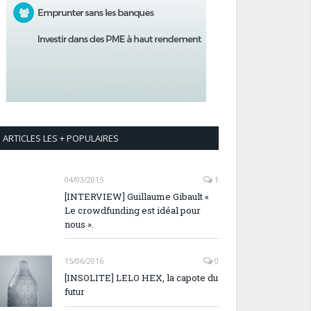
ARTICLES LES + POPULAIRES
04/03/2015
1
[INTERVIEW] Guillaume Gibault «
Le crowdfunding est idéal pour
nous ».
15/06/2016
0
[INSOLITE] LELO HEX, la capote du
futur