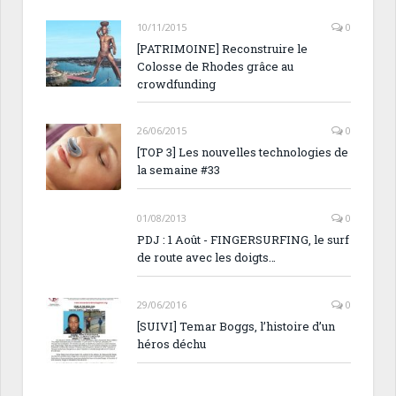
10/11/2015
0
[PATRIMOINE] Reconstruire le
Colosse de Rhodes grâce au
crowdfunding
26/06/2015
0
[TOP 3] Les nouvelles technologies de
la semaine #33
01/08/2013
0
PDJ : 1 Août - FINGERSURFING, le surf
de route avec les doigts…
29/06/2016
0
[SUIVI] Temar Boggs, l’histoire d’un
héros déchu