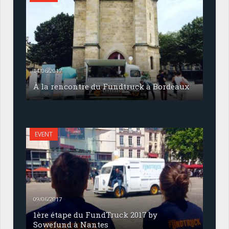
14/06/2017
À la rencontre du Fundtruck à Bordeaux
EVENT
09/06/2017
1ère étape du FundTruck 2017 by
Sowefund à Nantes