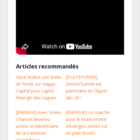
Articles recommandés
Hace réalise une levée
[PLATEFORME]
de fonds sur Happy
GreenChannel est
Capital pour capter
partenaire de l’Appel
l’énergie des vagues
des 30 !
[ÉNERGIE] Avec Green
[ÉNERGIE] Le marché
Channel devenez
pour le financement
acteur et bénéficiaire
d’énergies vertes est
de la transition
en plein boom
énergétique