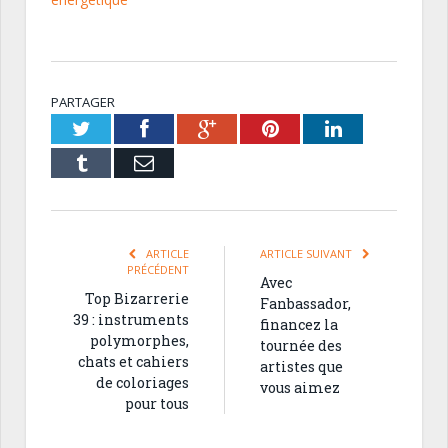
PARTAGER
Twitter
Facebook
Google+
Pinterest
LinkedIn
Tumblr
Email
ARTICLE
ARTICLE SUIVANT
PRÉCÉDENT
Avec
Top Bizarrerie
Fanbassador,
39 : instruments
financez la
polymorphes,
tournée des
chats et cahiers
artistes que
de coloriages
vous aimez
pour tous