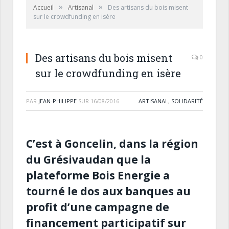
»
»
Accueil
Artisanal
Des artisans du bois misent
sur le crowdfunding en isère
Des artisans du bois misent
0
sur le crowdfunding en isère
PAR
JEAN-PHILIPPE
SUR
16/08/2016
ARTISANAL
,
SOLIDARITÉ
C’est à Goncelin, dans la région
du Grésivaudan que la
plateforme Bois Energie a
tourné le dos aux banques au
profit d’une campagne de
financement participatif sur