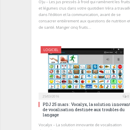
O’ju – Les jus pressés à froid qui ramènent les fruits
et légumes crus dans votre quotidien Véra a travaill
dans l’édition et la communication, avant de se
consacrer entièrement aux questions de nutrition e
de santé. Manger cinq fruits…
LOGICIEL
25/03/2016
0
PDJ 25 mars : Vocalyx, la solution innovan
de vocalisation destinée aux troubles du
langage
Vocalyx – La solution innovante de vocalisation