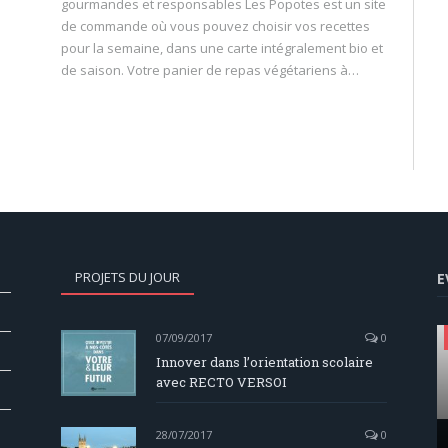
gourmandes et responsables Les Popotes est un site
de commande où vous pouvez choisir vos recettes
pour la semaine, dans une carte intégralement bio et
de saison. Votre panier de repas végétariens à…
PROJETS DU JOUR
E
07/09/2017
0
Innover dans l’orientation scolaire
avec RECTO VERSOI
28/07/2017
0