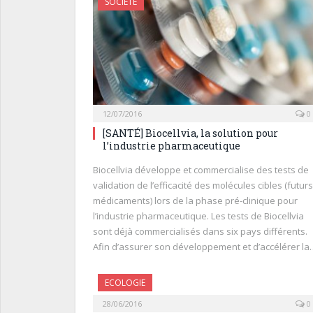
SOCIÉTÉ
12/07/2016
0
[SANTÉ] Biocellvia, la solution pour
l’industrie pharmaceutique
Biocellvia développe et commercialise des tests de
validation de l’efficacité des molécules cibles (futurs
médicaments) lors de la phase pré-clinique pour
l’industrie pharmaceutique. Les tests de Biocellvia
sont déjà commercialisés dans six pays différents.
Afin d’assurer son développement et d’accélérer la
ECOLOGIE
28/06/2016
0