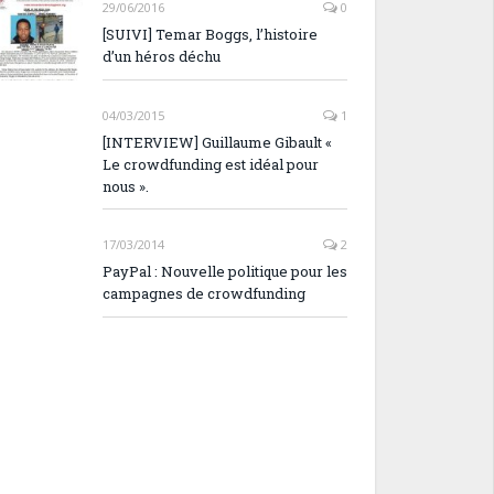
29/06/2016
0
[SUIVI] Temar Boggs, l’histoire
d’un héros déchu
04/03/2015
1
[INTERVIEW] Guillaume Gibault «
Le crowdfunding est idéal pour
nous ».
17/03/2014
2
PayPal : Nouvelle politique pour les
campagnes de crowdfunding