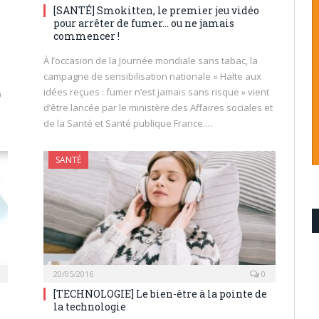
[SANTÉ] Smokitten, le premier jeu vidéo
pour arrêter de fumer… ou ne jamais
commencer !
À l’occasion de la Journée mondiale sans tabac, la
campagne de sensibilisation nationale « Halte aux
idées reçues : fumer n’est jamais sans risque » vient
0
d’être lancée par le ministère des Affaires sociales et
de la Santé et Santé publique France.…
SANTÉ
20/05/2016
0
[TECHNOLOGIE] Le bien-être à la pointe de
la technologie