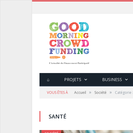
⌂
PROJETS
BUSINESS
»
»
VOUS ÊTES À
Accueil
Société
Catégorie 
SANTÉ