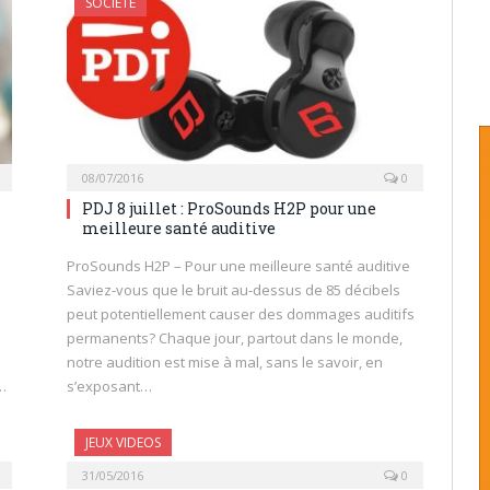
SOCIÉTÉ
08/07/2016
0
PDJ 8 juillet : ProSounds H2P pour une
meilleure santé auditive
ProSounds H2P – Pour une meilleure santé auditive
Saviez-vous que le bruit au-dessus de 85 décibels
peut potentiellement causer des dommages auditifs
permanents? Chaque jour, partout dans le monde,
notre audition est mise à mal, sans le savoir, en
…
s’exposant…
JEUX VIDEOS
31/05/2016
0