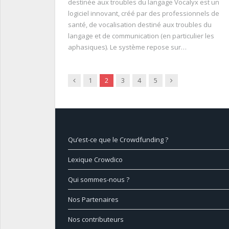
destinée aux troubles du langage Vocalyx est un
logiciel innovant, créé par des professionnels de
santé, de vocalisation destiné aux troubles du
langage et de communication (en particulier les
aphasiques). Le système repose sur…
Précédent
Suivant
1
2
3
4
5
Qu’est-ce que le Crowdfunding ?
Lexique Crowdico
Qui sommes-nous ?
Nos Partenaires
Nos contributeurs