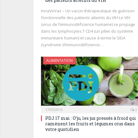
des patients atteints du VIH
InnaVirVax – Un vaccin thérapeutique de guérison
fonctionnelle des patients atteints du VIH Le VIH
(virus de l’immunodéficience humaine) se propage
dans les lymphocytes T CD4 (un pilier du système
immunitaire humain) et cause à terme le SIDA
(syndrome d’immunodéficience…
ALIMENTATION
17/05/2016
2
PDJ 17 mai : O’ju, les jus pressés à froid qui
ramènent les fruits et légumes crus dans
votre quotidien