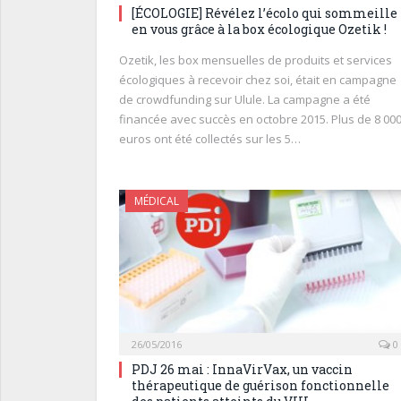
[ÉCOLOGIE] Révélez l’écolo qui sommeille
en vous grâce à la box écologique Ozetik !
Ozetik, les box mensuelles de produits et services
écologiques à recevoir chez soi, était en campagne
de crowdfunding sur Ulule. La campagne a été
financée avec succès en octobre 2015. Plus de 8 00
euros ont été collectés sur les 5…
MÉDICAL
26/05/2016
0
PDJ 26 mai : InnaVirVax, un vaccin
thérapeutique de guérison fonctionnelle