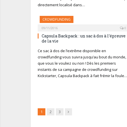
directement localisé dans…
CROWDFUNDING
09/11/2016
0
Capsula Backpack : un sac à dos à l’épreuve
de la vie
Ce sac à dos de l’extrême disponible en
crowdfunding vous suivra jusqu’au bout du monde,
que vous le vouliez ou non ! Dès les premiers
instants de sa campagne de crowdfunding sur
Kickstarter, Capsula Backpack à fait frémir la foule
Suivant
1
2
3