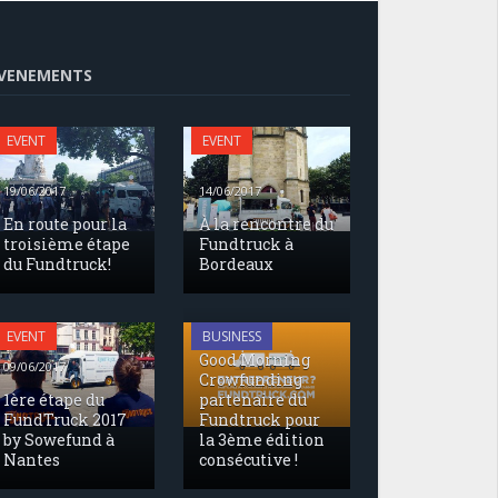
VENEMENTS
EVENT
EVENT
19/06/2017
14/06/2017
En route pour la
À la rencontre du
troisième étape
Fundtruck à
du Fundtruck!
Bordeaux
17/05/2017
EVENT
BUSINESS
Good Morning
09/06/2017
Crowfunding
1ère étape du
partenaire du
FundTruck 2017
Fundtruck pour
by Sowefund à
la 3ème édition
Nantes
consécutive !