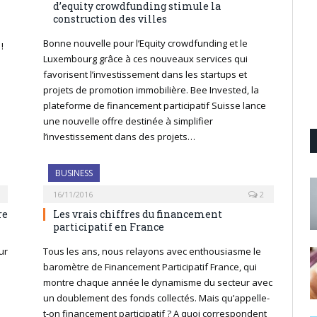
d’equity crowdfunding stimule la
construction des villes
Bonne nouvelle pour l’Equity crowdfunding et le
!
Luxembourg grâce à ces nouveaux services qui
favorisent l’investissement dans les startups et
projets de promotion immobilière. Bee Invested, la
plateforme de financement participatif Suisse lance
une nouvelle offre destinée à simplifier
l’investissement dans des projets…
BUSINESS
16/11/2016
2
re
Les vrais chiffres du financement
participatif en France
ur
Tous les ans, nous relayons avec enthousiasme le
baromètre de Financement Participatif France, qui
montre chaque année le dynamisme du secteur avec
un doublement des fonds collectés. Mais qu’appelle-
t-on financement participatif ? A quoi correspondent