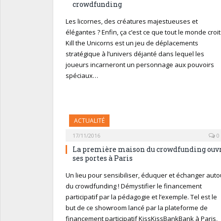
crowdfunding
Les licornes, des créatures majestueuses et
élégantes ? Enfin, ça c’est ce que tout le monde croit 
Kill the Unicorns est un jeu de déplacements
stratégique à l’univers déjanté dans lequel les
joueurs incarneront un personnage aux pouvoirs
spéciaux…
ACTUALITÉ
17/11/2016
0
La première maison du crowdfunding ouv
ses portes à Paris
Un lieu pour sensibiliser, éduquer et échanger auto
du crowdfunding ! Démystifier le financement
participatif par la pédagogie et l’exemple. Tel est le
but de ce showroom lancé par la plateforme de
financement participatif KissKissBankBank à Paris,