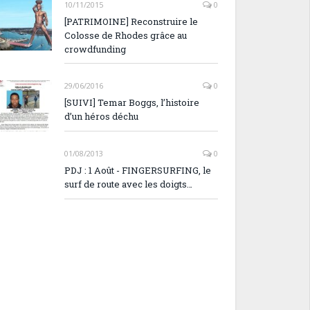
10/11/2015
0
[PATRIMOINE] Reconstruire le
Colosse de Rhodes grâce au
crowdfunding
29/06/2016
0
[SUIVI] Temar Boggs, l’histoire
d’un héros déchu
01/08/2013
0
PDJ : 1 Août - FINGERSURFING, le
surf de route avec les doigts…