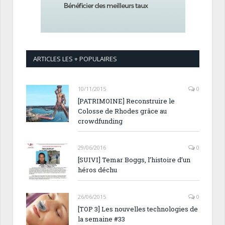
ARTICLES LES + POPULAIRES
10/11/2015
0
[PATRIMOINE] Reconstruire le
Colosse de Rhodes grâce au
crowdfunding
29/06/2016
0
[SUIVI] Temar Boggs, l’histoire d’un
héros déchu
26/06/2015
0
[TOP 3] Les nouvelles technologies de
la semaine #33