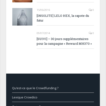
15/06/2016
0
[INSOLITE] LELO HEX, la capote du
futur
09/07/2014
0
[SUIVI] – 30 jours supplémentaires
pour la campagne « Reward MH370 »
Qu’est-ce que le Crowdfunding ?
Lexique Crowdico