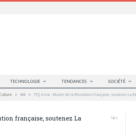
TECHNOLOGIE
TENDANCES
SOCIÉTÉ
»
»
Culture
Art
PDJ 4 mai : Musée de la Révolution française, soutenez La R
tion française, soutenez La
0