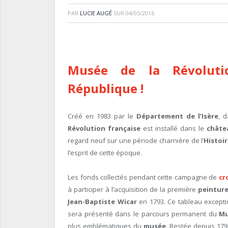
PAR
LUCIE AUGÉ
SUR
04/05/2016
Musée de la Révolutio
République !
Créé en 1983 par le
Département de l’Isère
, 
Révolution française
est installé dans le
châte
regard neuf sur une période charnière de l’
Histoi
l’esprit de cette époque.
Les fonds collectés pendant cette campagne de
cr
à participer à l’acquisition de la première
peintur
Jean-Baptiste Wicar
en 1793. Ce tableau exceptio
sera présenté dans le parcours permanent du
Mu
plus emblématiques du
musée
. Restée depuis 1793