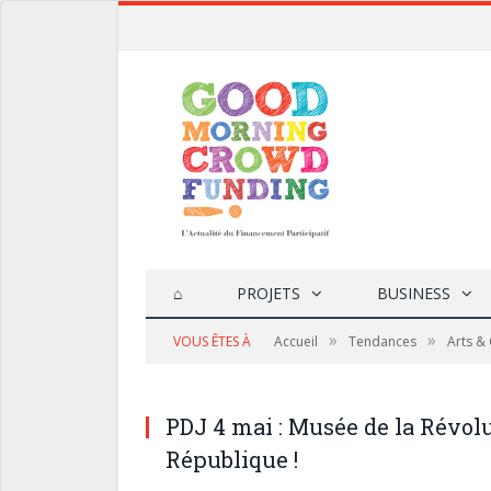
⌂
PROJETS
BUSINESS
»
»
VOUS ÊTES À
Accueil
Tendances
Arts & 
PDJ 4 mai : Musée de la Révolu
République !