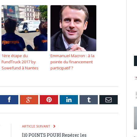
1ère étape du
Emmanuel Macron : à la
FundTruck 2017 by
pointe du financement
Sowefund à Nantes
participatif ?
tter
Facebook
Google+
Pinterest
LinkedIn
Tumblr
Email
T
ARTICLE SUIVANT
e
[10 POINTS POUR] Repérer les