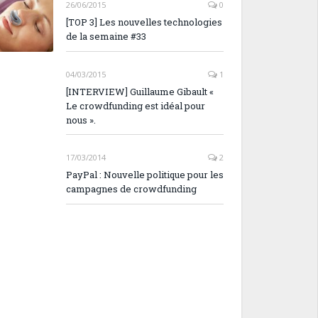
26/06/2015
0
[TOP 3] Les nouvelles technologies
de la semaine #33
04/03/2015
1
[INTERVIEW] Guillaume Gibault «
Le crowdfunding est idéal pour
nous ».
17/03/2014
2
PayPal : Nouvelle politique pour les
campagnes de crowdfunding