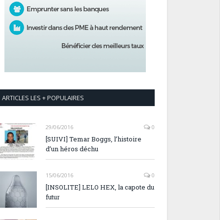
ARTICLES LES + POPULAIRES
29/06/2016
0
[SUIVI] Temar Boggs, l’histoire
d’un héros déchu
15/06/2016
0
[INSOLITE] LELO HEX, la capote du
futur