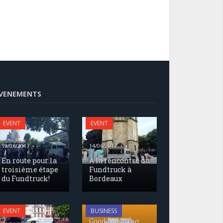
VENEMENTS
EVENT
EVENT
19/06/2017
14/06/2017
En route pour la
À la rencontre du
troisième étape
Fundtruck à
du Fundtruck!
Bordeaux
17/05/2017
EVENT
BUSINESS
Good Morning