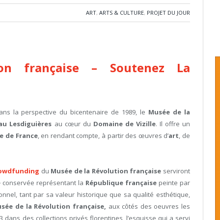
ART
,
ARTS & CULTURE
,
PROJET DU JOUR
n française
– Soutenez La
dans la perspective du bicentenaire de 1989, le
Musée de la
au Lesdiguières
au cœur du
Domaine de Vizille
. Il offre un
re de France
, en rendant compte, à partir des œuvres d’
art
, de
owdfunding
du
Musée de la Révolution française
serviront
e
conservée représentant la
République française
peinte par
nnel, tant par sa valeur historique que sa qualité esthétique,
sée de la Révolution française,
aux côtés des oeuvres les
 dans des collections privés florentines, l’esquisse qui a servi