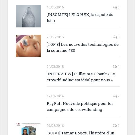
15/06/2016
0
[INSOLITE] LELO HEX, la capote du
futur
26/06/2015
0
[TOP 3] Les nouvelles technologies de
la semaine #33
04/03/2015
1
[INTERVIEW] Guillaume Gibault « Le
crowdfunding est idéal pour nous ».
17/03/2014
2
PayPal : Nouvelle politique pour les
campagnes de crowdfunding
29/06/2016
0
[SUIVI] Temar Boggs, l’histoire d’un