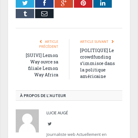
Twitter
Facebook
Google+
Pinterest
LinkedIn
Tumblr
Email
ARTICLE
ARTICLE SUIVANT
PRÉCÉDENT
[POLITIQUE] Le
[SUIVI] Lemon
crowdfunding
Way ouvre sa
s’immisce dans
filiale Lemon
la politique
Way Africa
américaine
À PROPOS DE L’AUTEUR
LUCIE AUGÉ
Twitter
Journaliste web Actuellement en