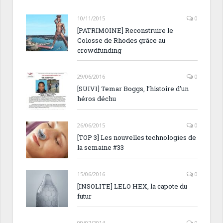
10/11/2015
0
[PATRIMOINE] Reconstruire le
Colosse de Rhodes grâce au
crowdfunding
29/06/2016
0
[SUIVI] Temar Boggs, l’histoire d’un
héros déchu
26/06/2015
0
[TOP 3] Les nouvelles technologies de
la semaine #33
15/06/2016
0
[INSOLITE] LELO HEX, la capote du
futur
09/07/2014
0