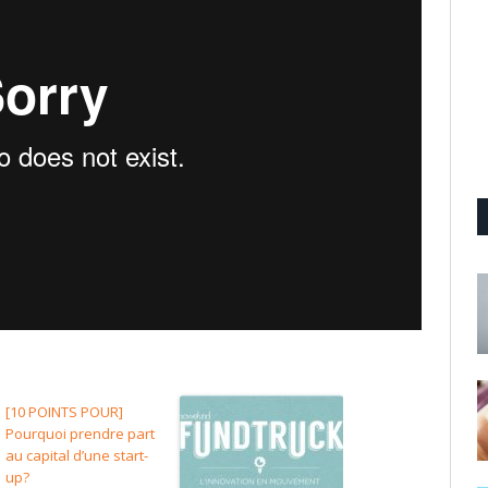
[10 POINTS POUR]
Pourquoi prendre part
au capital d’une start-
up?