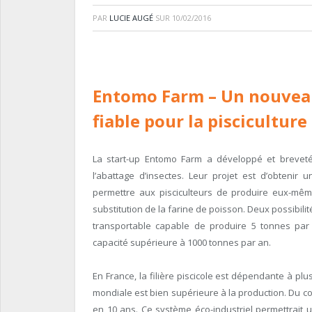
PAR
LUCIE AUGÉ
SUR
10/02/2016
Entomo Farm
– Un nouvea
fiable pour la pisciculture
La start-up Entomo Farm a développé et breveté 
l’abattage d’insectes. Leur projet est d’obtenir
permettre aux pisciculteurs de produire eux-même
substitution de la farine de poisson. Deux possibili
transportable capable de produire 5 tonnes par
capacité supérieure à 1000 tonnes par an.
En France, la filière piscicole est dépendante à p
mondiale est bien supérieure à la production. Du c
en 10 ans. Ce système éco-industriel permettrait