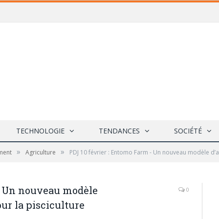
TECHNOLOGIE
TENDANCES
SOCIÉTÉ
»
»
ment
Agriculture
PDJ 10 février : Entomo Farm - Un nouveau modèle d’a
 - Un nouveau modèle
0
ur la pisciculture