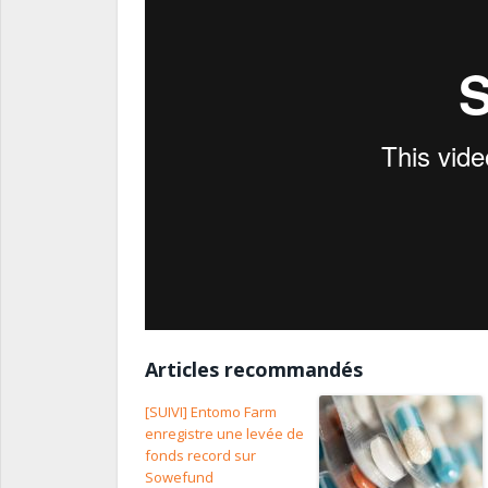
Articles recommandés
[SUIVI] Entomo Farm
enregistre une levée de
fonds record sur
Sowefund