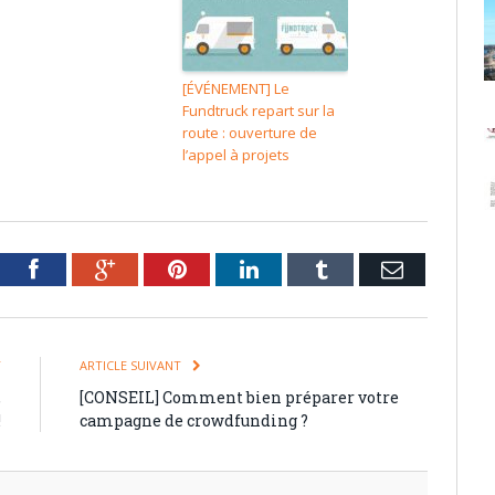
[ÉVÉNEMENT] Le
Fundtruck repart sur la
route : ouverture de
l’appel à projets
tter
Facebook
Google+
Pinterest
LinkedIn
Tumblr
Email
T
ARTICLE SUIVANT
,
[CONSEIL] Comment bien préparer votre
!
campagne de crowdfunding ?