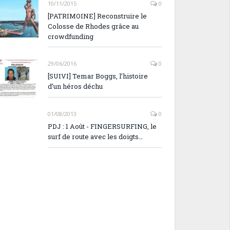
10/11/2015
0
[PATRIMOINE] Reconstruire le
Colosse de Rhodes grâce au
crowdfunding
29/06/2016
0
[SUIVI] Temar Boggs, l’histoire
d’un héros déchu
01/08/2013
0
PDJ : 1 Août - FINGERSURFING, le
surf de route avec les doigts…