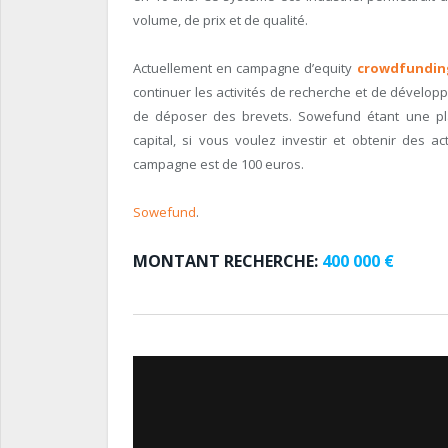
volume, de prix et de qualité.
Actuellement en campagne d’equity
crowdfundin
continuer les activités de recherche et de dévelop
de déposer des brevets. Sowefund étant une p
capital, si vous voulez investir et obtenir des 
campagne est de 100 euros.
Sowefund
.
MONTANT RECHERCHE:
400 000 €