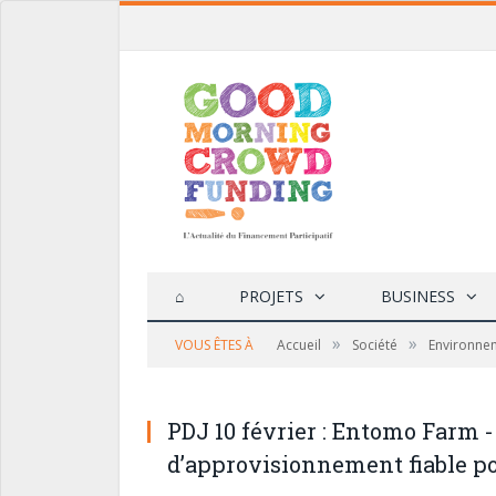
⌂
PROJETS
BUSINESS
»
»
VOUS ÊTES À
Accueil
Société
Environne
PDJ 10 février : Entomo Farm
d’approvisionnement fiable po