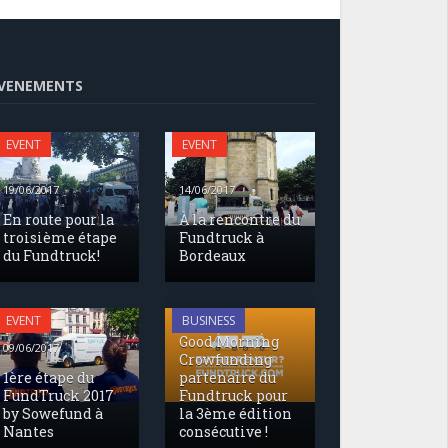
VENEMENTS
EVENT
EVENT
19/06/2017
14/06/2017
En route pour la
À la rencontre du
troisième étape
Fundtruck à
du Fundtruck!
Bordeaux
17/05/2017
EVENT
BUSINESS
Good Morning
09/06/2017
Crowfunding
1ère étape du
partenaire du
FundTruck 2017
Fundtruck pour
by Sowefund à
la 3ème édition
Nantes
consécutive !