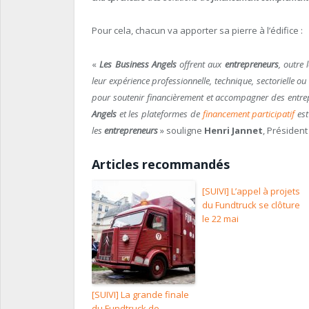
Pour cela, chacun va apporter sa pierre à l’édifice :
«
Les Business Angels
offrent aux
entrepreneurs
, outre
leur expérience professionnelle, technique, sectorielle o
pour soutenir financièrement et accompagner des entrep
Angels
et les plateformes de
financement participatif
est
les
entrepreneurs
» souligne
Henri Jannet
, Présiden
Articles recommandés
[SUIVI] L’appel à projets
du Fundtruck se clôture
le 22 mai
[SUIVI] La grande finale
du Fundtruck de