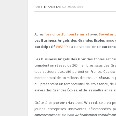
PAR
STÉPHANE TAN
SUR
03/06/2016
Après
l’annonce d’un
partenariat
avec
Sowefun
Les Business Angels des Grandes Ecoles
noue 
participatif
WiSEED
. La convention de ce
partena
Les Business Angels des Grandes Ecoles
est l’
comptent un réseau de 265 membres issus des Gran
tous secteurs d’activité partout en France. Ces di
montant total de 18 millions d’euros. Ce
réseau
a p
qui présentent un fort potentiel de croissance, de 
élèves des Grandes Écoles, et de les mettre en rel
Grâce à ce
partenariat
avec
Wiseed,
cela va pe
jeunes entreprises innovantes sélectionnées p
entrepreneurs
des solutions de
financement complément