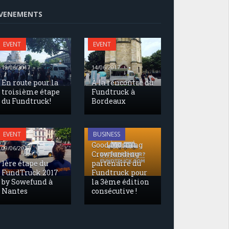
VENEMENTS
EVENT
EVENT
19/06/2017
14/06/2017
En route pour la
À la rencontre du
troisième étape
Fundtruck à
du Fundtruck!
Bordeaux
17/05/2017
EVENT
BUSINESS
Good Morning
09/06/2017
Crowfunding
1ère étape du
partenaire du
FundTruck 2017
Fundtruck pour
by Sowefund à
la 3ème édition
Nantes
consécutive !