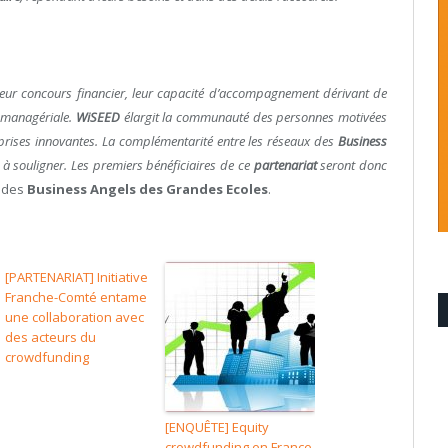
 leur concours financier, leur capacité d’accompagnement dérivant de
u managériale.
WiSEED
élargit la communauté des personnes motivées
rises innovantes. La complémentarité entre les réseaux des
Business
 à souligner. Les premiers bénéficiaires de ce
partenariat
seront donc
t des
Business Angels des Grandes Ecoles
.
[PARTENARIAT] Initiative
Franche-Comté entame
une collaboration avec
des acteurs du
crowdfunding
[ENQUÊTE] Equity
crowdfunding en France