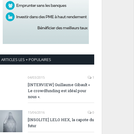
ARTICLES LES + POPULAIRES
04/03/2015
1
[INTERVIEW] Guillaume Gibault «
Le crowdfunding est idéal pour
nous ».
15/06/2016
0
[INSOLITE] LELO HEX, la capote du
futur