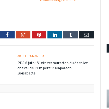
tter
Facebook
Google+
Pinterest
LinkedIn
Tumblr
Email
T
ARTICLE SUIVANT
e
PDJ 6 juin : Vizir, restauration du dernier
6
cheval de l’Empereur Napoléon
Bonaparte