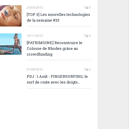
26/06/2015
0
[TOP 3] Les nouvelles technologies
de la semaine #33
10/11/2015
0
[PATRIMOINE] Reconstruire le
Colosse de Rhodes grâce au
crowdfunding
01/08/2013
0
PDJ : 1 Août - FINGERSURFING, le
surf de route avec les doigts…