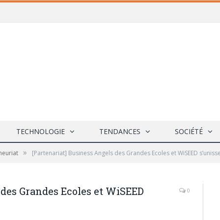
TECHNOLOGIE
TENDANCES
SOCIÉTÉ
»
neuriat
[Partenariat] Business Angels des Grandes Ecoles et WiSEED s’uniss
 des Grandes Ecoles et WiSEED
0