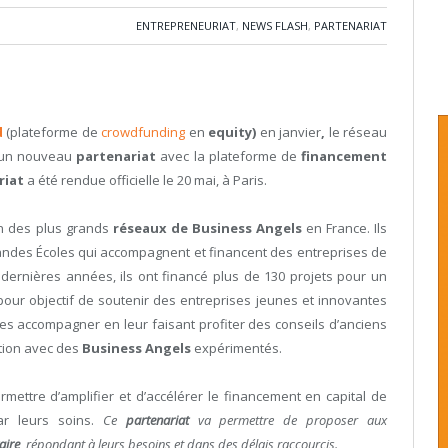
ENTREPRENEURIAT
,
NEWS FLASH
,
PARTENARIAT
d
(plateforme de
crowdfunding
en
equity)
en janvier
,
le réseau
un nouveau
partenariat
avec la plateforme de
financement
riat
a été rendue officielle le 20 mai, à Paris.
un des plus grands
réseaux de Business Angels
en France. Ils
des Écoles qui accompagnent et financent des entreprises de
x dernières années, ils ont financé plus de 130 projets pour un
our objectif de soutenir des entreprises jeunes et innovantes
les accompagner en leur faisant profiter des conseils d’anciens
ation avec des
Business Angels
expérimentés.
rmettre d’amplifier et d’accélérer le financement en capital de
ar leurs soins.
Ce
partenariat
va permettre de proposer aux
aire
, répondant à leurs besoins et dans des délais raccourcis.