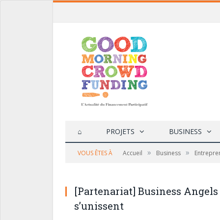
⌂
PROJETS
BUSINESS
»
»
VOUS ÊTES À
Accueil
Business
Entrepre
[Partenariat] Business Angels
s’unissent