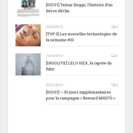
[SUIVI] Temar Boggs, l’histoire d’un
héros déchu
26/06/2015
0
[TOP 3] Les nouvelles technologies de
la semaine #33
15/06/2016
0
[INSOLITE] LELO HEX, la capote du
futur
09/07/2014
0
[SUIVI] – 30 jours supplémentaires
pour la campagne « Reward MH370 »