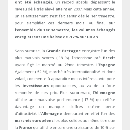
ont été échangés
, un record absolu dépassant le
niveau déjà très élevé atteint en 2007. Mais cette année,
un ralentissement s’est fait sentir dès le 1
er
trimestre,
pour s’amplifier ces derniers mois. Au final,
sur
l’ensemble du 1
er
semestre, les volumes échangés
enregistrent une baisse de -17 % sur un an
.
Sans surprise, la
Grande-Bretagne
enregistre l’un des
plus mauvais scores (-38 %), l’attentisme pré
Brexit
ayant figé le marché au 2
ème
trimestre. L’
Espagne
également (-52 %), marché très internationalisé et donc
volatil, commence à apparaître moins intéressante pour
les
investisseurs
opportunistes, au vu de la forte
remontée de ses prix. Plus surprenant, l’
Allemagne
affiche une mauvaise performance (-17 %) qui reflète
davantage un manque d’offres qu’une perte
d’attractivité. L
’Allemagne
demeurant en effet l’un des
marchés européens
les plus solides au même titre que
la
France
qui affiche encore une croissance de 10 % sur