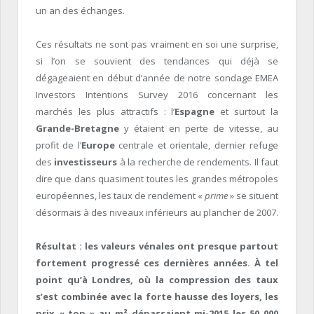
un an des échanges.
Ces résultats ne sont pas vraiment en soi une surprise,
si l’on se souvient des tendances qui déjà se
dégageaient en début d’année de notre sondage EMEA
Investors Intentions Survey 2016 concernant les
marchés les plus attractifs : l’
Espagne
et surtout la
Grande-Bretagne
y étaient en perte de vitesse, au
profit de l’
Europe
centrale et orientale, dernier refuge
des
investisseurs
à la recherche de rendements. Il faut
dire que dans quasiment toutes les grandes métropoles
européennes, les taux de rendement «
prime
» se situent
désormais à des niveaux inférieurs au plancher de 2007.
Résultat : les valeurs vénales ont presque partout
fortement progressé ces dernières années. À tel
point qu’à Londres, où la compression des taux
s’est combinée avec la forte hausse des loyers, les
prix « top » au m² dépassaient mi-2015 les 50 000