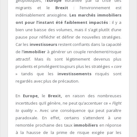
géopolitiques, l’
Europe
ébranlée par la crise des
migrants et le
Brexit
: l’environnement est
indéniablement anxiogène.
Les marchés immobiliers
ont pour l’instant été faiblement impactés
: il y a
bien une baisse des volumes, mais il s’agit plutôt d’une
pause pour réfléchir et définir de nouvelles stratégies.
Car les
investisseurs
restent confiants dans la capacité
de l
’immobilier
à générer un couple rendement/risque
attractif. Mais ils sont légitimement devenus plus
prudents et privilégient toujours plus les stratégies «
core
» tandis que les
investissements
risqués sont
regardés avec plus de précaution.
En
Europe,
le
Brexit,
en raison des nombreuses
incertitudes qu’il génère, ne peut qu’accentuer ce «
Flight
to quality
». Avec une conséquence qui peut paraître
paradoxale. En effet, certains s’attendent à une
remontée prochaine des taux
immobiliers
en réponse
à la hausse de la prime de risque exigée par les