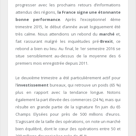
progresser avec les prochains retours d’informations
attendus des régions,
la France signe une étonnante
bonne performance
. Après l’exceptionnel 4
ème
trimestre 2015, le début d’année avait logiquement été
très calme. Nous attendions un rebond du
marché
et,
fait rassurant malgré les inquiétudes pré-
Brexit
, ce
rebond a bien eu lieu. Au final, le 1
er
semestre 2016 se
situe sensiblement au-dessus de la moyenne des 6
premiers mois enregistrée depuis 2011.
Le deuxième trimestre a été particulièrement actif pour
l’
investissement
bureaux, qui retrouve un poids (65 %)
plus en rapport avec la tendance longue. Notons
également la part élevée des commerces (24 %), mais qui
résulte en grande partie de la signature fin juin du 65
Champs Elysées pour près de 500 millions d’euros.
S’agissant de la taille des opérations, on note un marché
bien équilibré, dont le cœur (les opérations entre 50 et
200 millions d’euros) pèse près de 45 %.