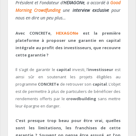
Président et Fondateur d’
HEXAGONe
, a accordé à
Good
Morning Crowdfunding
une
interview exclusive
pour
nous en dire un peu plus…
Avec CONCRETe,
HEXAGONe
est la première
plateforme à proposer une garantie en capital
intégrale au profit des investisseurs, que recouvre
cette garantie ?
Il s’agit de garantir le
capital
investi, l’
investisseur
est
ainsi sûr en soutenant les projets éligibles au
programme
CONCRETe
de retrouver son
capital
. L’objet
est de permettre à plus de particuliers de bénéficier des
rendements offerts par le
crowdbuilding
sans mettre
leur épargne en danger.
C’est presque trop beau pour être vrai, quelles
sont les limitations, les franchises de cette
garantie ? Souvent on pense être assuré, et l’on