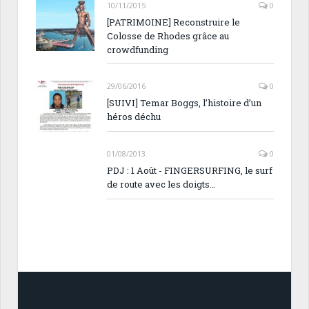
10/11/2015
0
[PATRIMOINE] Reconstruire le
Colosse de Rhodes grâce au
crowdfunding
29/06/2016
0
[SUIVI] Temar Boggs, l’histoire d’un
héros déchu
01/08/2013
0
PDJ : 1 Août - FINGERSURFING, le surf
de route avec les doigts…