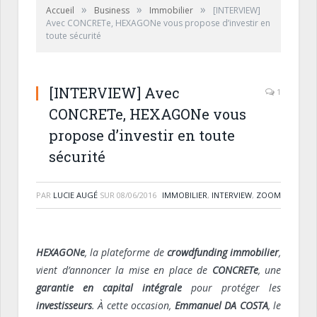
»
»
»
Accueil
Business
Immobilier
[INTERVIEW]
Avec CONCRETe, HEXAGONe vous propose d’investir en
toute sécurité
[INTERVIEW] Avec
1
CONCRETe, HEXAGONe vous
propose d’investir en toute
sécurité
PAR
LUCIE AUGÉ
SUR
08/06/2016
IMMOBILIER
,
INTERVIEW
,
ZOOM
HEXAGONe
, la plateforme de
crowdfunding
immobilier
,
vient d’annoncer la mise en place de
CONCRETe
, une
garantie en capital intégrale
pour protéger les
investisseurs
. À cette occasion,
Emmanuel DA COSTA
, le