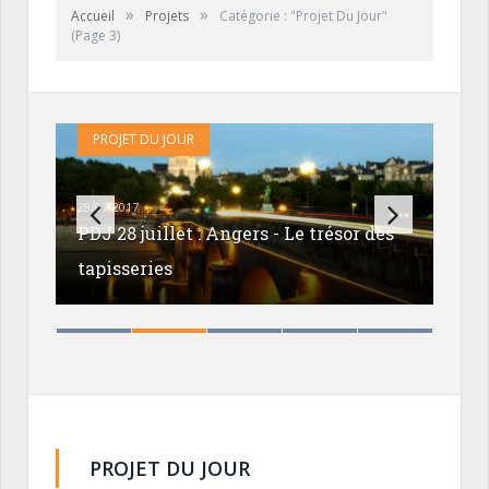
»
»
Accueil
Projets
Catégorie : "Projet Du Jour"
(Page 3)
PROJET DU JOUR
PR
27/07
28/07/2017
PDJ 
e
PDJ 28 juillet : Angers - Le trésor des
prêt
tapisseries
Mar
PROJET DU JOUR