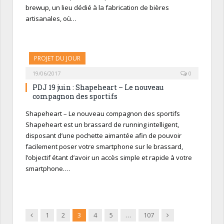
brewup, un lieu dédié à la fabrication de bières
artisanales, où…
PROJET DU JOUR
19/06/2017
0
PDJ 19 juin : Shapeheart – Le nouveau
compagnon des sportifs
Shapeheart – Le nouveau compagnon des sportifs
Shapeheart est un brassard de running intelligent,
disposant d’une pochette aimantée afin de pouvoir
facilement poser votre smartphone sur le brassard,
l’objectif étant d’avoir un accès simple et rapide à votre
smartphone.…
Précédent
Suivant
1
2
3
4
5
…
107