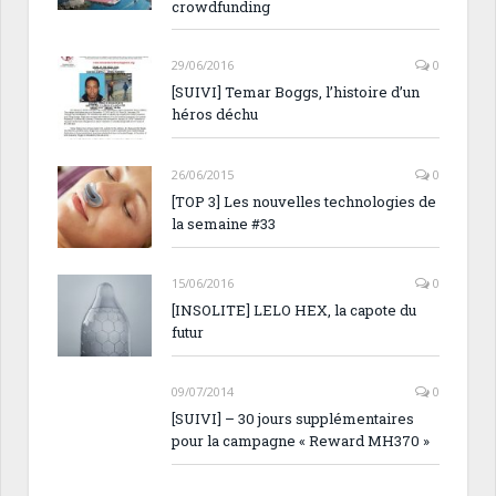
crowdfunding
29/06/2016
0
[SUIVI] Temar Boggs, l’histoire d’un
héros déchu
26/06/2015
0
[TOP 3] Les nouvelles technologies de
la semaine #33
15/06/2016
0
[INSOLITE] LELO HEX, la capote du
futur
09/07/2014
0
[SUIVI] – 30 jours supplémentaires
pour la campagne « Reward MH370 »