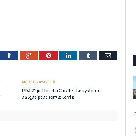
tter
Facebook
Google+
Pinterest
LinkedIn
Tumblr
Email
T
ARTICLE SUIVANT
e
PDJ 21 juillet : La Carafe - Le système
g
unique pour servir le vin