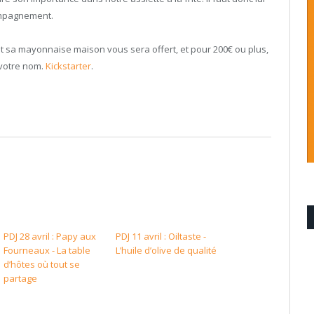
ccompagnement.
 et sa mayonnaise maison vous sera offert, et pour 200€ ou plus,
votre nom.
Kickstarter
.
PDJ 28 avril : Papy aux
PDJ 11 avril : Oiltaste -
Fourneaux - La table
L’huile d’olive de qualité
d’hôtes où tout se
partage