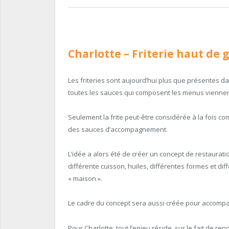
Charlotte
– Friterie haut de
Les friteries sont aujourd’hui plus que présentes d
toutes les sauces qui composent les menus viennent 
Seulement la frite peut-être considérée à la fois 
des sauces d’accompagnement.
L’idée a alors été de créer un concept de restauration
différente cuisson, huiles, différentes formes et di
« maison ».
Le cadre du concept sera aussi créée pour accom
Pour Charlotte, tout l’enjeu réside, sur le fait de ren