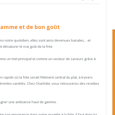
 gamme et de bon goût
ans notre quotidien, elles sont ainsi devenues banales… et
dénaturer le vrai goût de la frite.
comme un met principal et comme un vecteur de saveurs grâce à
 rapide où la frite serait l’élément central du plat, à travers
fférentes variétés. Chez Charlotte, vous retrouverez des recettes
pagner une ambiance haut de gamme.
dre son importance dans notre assiette à la frite. il faut donc lui