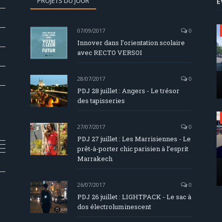
PROJETS DU JOUR
E
07/09/2017
0
Innover dans l’orientation scolaire
avec RECTO VERSOI
28/07/2017
0
PDJ 28 juillet : Angers - Le trésor
des tapisseries
27/07/2017
0
PDJ 27 juillet : Les Marrisiennes - Le
prêt-à-porter chic parisien à l’esprit
Marrakech
26/07/2017
0
PDJ 26 juillet : LIGHTPACK - Le sac à
dos électroluminescent