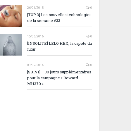
26/06/2015
0
[TOP 3] Les nouvelles technologies
de la semaine #33
15/06/2016
0
[INSOLITE] LELO HEX, la capote du
futur
09/07/2014
0
[SUIVI] – 30 jours supplémentaires
pour la campagne « Reward
MH370 »