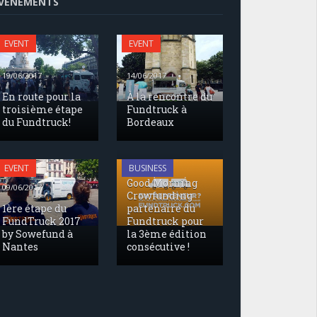
VENEMENTS
EVENT
EVENT
19/06/2017
14/06/2017
En route pour la
À la rencontre du
troisième étape
Fundtruck à
du Fundtruck!
Bordeaux
17/05/2017
EVENT
BUSINESS
Good Morning
09/06/2017
Crowfunding
1ère étape du
partenaire du
FundTruck 2017
Fundtruck pour
by Sowefund à
la 3ème édition
Nantes
consécutive !