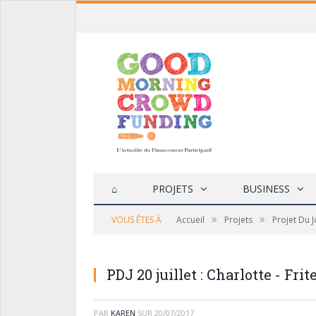
⌂
PROJETS
BUSINESS
»
»
VOUS ÊTES À
Accueil
Projets
Projet Du 
PDJ 20 juillet : Charlotte - Fr
PAR
KAREN
SUR
20/07/2017