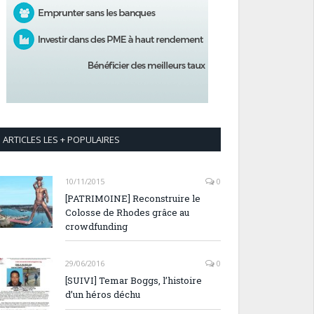
ARTICLES LES + POPULAIRES
10/11/2015
0
[PATRIMOINE] Reconstruire le
Colosse de Rhodes grâce au
crowdfunding
29/06/2016
0
[SUIVI] Temar Boggs, l’histoire
d’un héros déchu