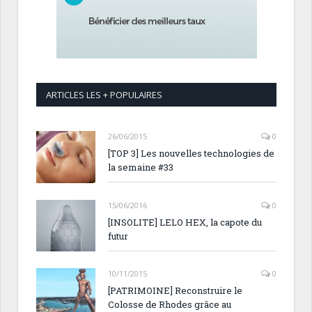
ARTICLES LES + POPULAIRES
26/06/2015
0
[TOP 3] Les nouvelles technologies de
la semaine #33
15/06/2016
0
[INSOLITE] LELO HEX, la capote du
futur
10/11/2015
0
[PATRIMOINE] Reconstruire le
Colosse de Rhodes grâce au