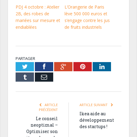
PDJ 4 octobre : Atelier
L’Orangerie de Paris
2B, des robes de
lève 500 000 euros et
mariées sur mesure et
s’engage contre les jus
endiablées
de fruits industriels
PARTAGER
Twitter
Facebook
Google+
Pinterest
LinkedIn
Tumblr
Email
ARTICLE
ARTICLE SUIVANT
PRÉCÉDENT
Ikea aide au
Le conseil
développement
neoptimal –
des startups !
Optimiser son