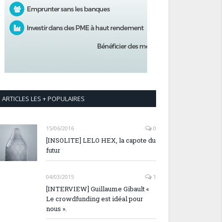
ARTICLES LES + POPULAIRES
15/06/2016
0
[INSOLITE] LELO HEX, la capote du
futur
04/03/2015
1
[INTERVIEW] Guillaume Gibault «
Le crowdfunding est idéal pour
nous ».