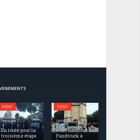
VENEMENTS
EVENT
EVENT
19/06/2017
14/06/2017
En route pour la
À la rencontre du
troisième étape
Fundtruck à