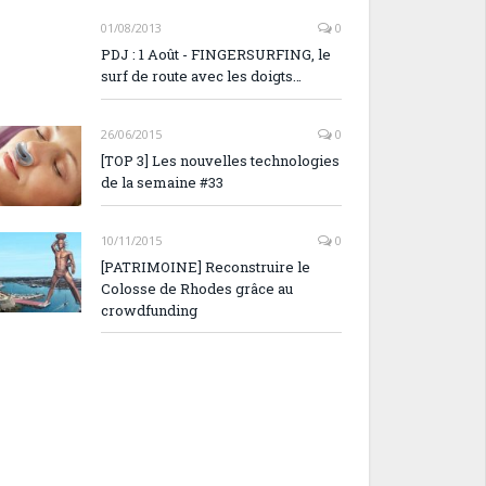
01/08/2013
0
PDJ : 1 Août - FINGERSURFING, le
surf de route avec les doigts…
26/06/2015
0
[TOP 3] Les nouvelles technologies
de la semaine #33
10/11/2015
0
[PATRIMOINE] Reconstruire le
Colosse de Rhodes grâce au
crowdfunding