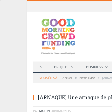
⌂
PROJETS
BUSINESS
»
»
VOUS ÊTES À
Accueil
News Flash
[ARNAQ
[ARNAQUE] Une arnaque de pl
PAR
MANON
SUR
06/07/2015