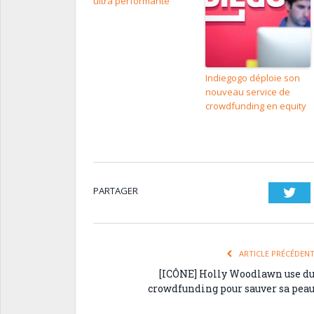
ultra performante
Indiegogo déploie son
nouveau service de
crowdfunding en equity
PARTAGER
Twi
ARTICLE PRÉCÉDEN
[ICÔNE] Holly Woodlawn use d
crowdfunding pour sauver sa pea