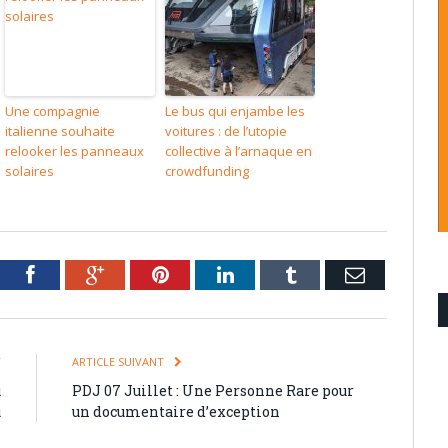
Une compagnie
Le bus qui enjambe les
italienne souhaite
voitures : de l’utopie
relooker les panneaux
collective à l’arnaque en
solaires
crowdfunding
tter
Facebook
Google+
Pinterest
LinkedIn
Tumblr
Email
T
ARTICLE SUIVANT
u
PDJ 07 Juillet : Une Personne Rare pour
u
un documentaire d’exception