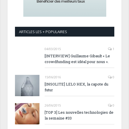
ARTICLES LES + POPULAIRES
04/03/2015
1
[INTERVIEW] Guillaume Gibault « Le
crowdfunding est idéal pour nous ».
15/06/2016
0
[INSOLITE] LELO HEX, la capote du
futur
26/06/2015
0
[TOP 3] Les nouvelles technologies de
la semaine #33