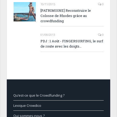
10/11/2015
0
[PATRIMOINE] Reconstruire le
Colosse de Rhodes grâce au
crowdfunding
01/08/2013
0
PDJ : 1 Août - FINGERSURFING, le surf
de route avec les doigts…
Qu’est-ce que le Crowdfunding ?
Lexique Crowdico
Qui sommes-nous ?