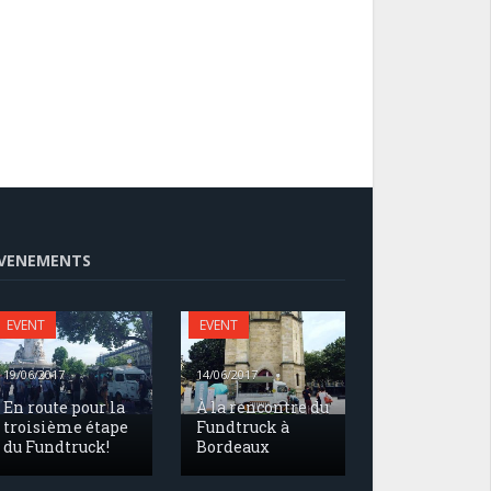
VENEMENTS
EVENT
EVENT
19/06/2017
14/06/2017
En route pour la
À la rencontre du
troisième étape
Fundtruck à
du Fundtruck!
Bordeaux