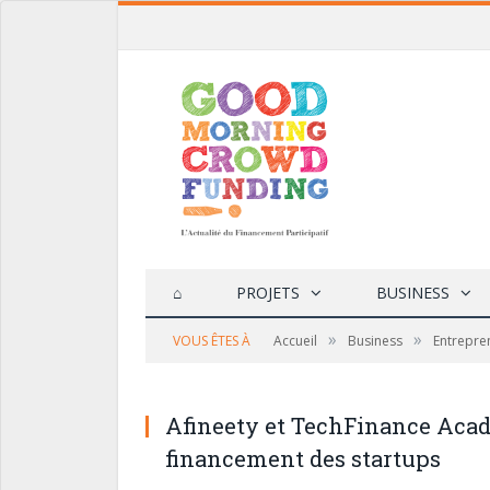
⌂
PROJETS
BUSINESS
»
»
VOUS ÊTES À
Accueil
Business
Entrepre
Afineety et TechFinance Acad
financement des startups