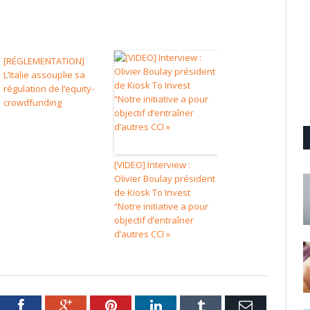
[RÉGLEMENTATION]
L’Italie assouplie sa
régulation de l’equity-
crowdfunding
[VIDEO] Interview :
Olivier Boulay président
de Kiosk To Invest
“Notre initiative a pour
objectif d’entraîner
d’autres CCI »
tter
Facebook
Google+
Pinterest
LinkedIn
Tumblr
Email