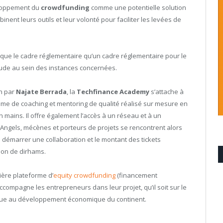
eloppement du
crowdfunding
comme une potentielle solution
nent leurs outils et leur volonté pour faciliter les levées de
 que le cadre réglementaire qu’un cadre réglementaire pour le
tude au sein des instances concernées.
on par
Najate Berrada
, la
Techfinance Academy
s’attache à
mme de coaching et mentoring de qualité réalisé sur mesure en
 en mains. Il offre également l’accès à un réseau et à un
ngels, mécènes et porteurs de projets se rencontrent alors
e démarrer une collaboration et le montant des tickets
lion de dirhams.
ière plateforme d’
equity crowdfunding
(financement
 accompagne les entrepreneurs dans leur projet, qu’il soit sur le
ntribue au développement économique du continent.