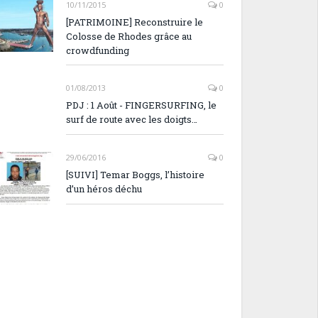
10/11/2015
0
[PATRIMOINE] Reconstruire le
Colosse de Rhodes grâce au
crowdfunding
01/08/2013
0
PDJ : 1 Août - FINGERSURFING, le
surf de route avec les doigts…
29/06/2016
0
[SUIVI] Temar Boggs, l’histoire
d’un héros déchu