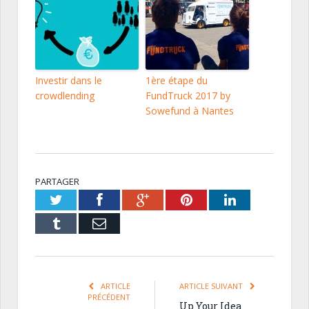
Investir dans le
1ère étape du
crowdlending
FundTruck 2017 by
Sowefund à Nantes
PARTAGER
Twitter
Facebook
Google+
Pinterest
LinkedIn
Tumblr
Email
ARTICLE
ARTICLE SUIVANT
PRÉCÉDENT
Up Your Idea