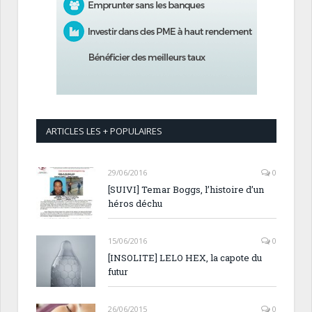
ARTICLES LES + POPULAIRES
29/06/2016
0
[SUIVI] Temar Boggs, l’histoire d’un
héros déchu
15/06/2016
0
[INSOLITE] LELO HEX, la capote du
futur
26/06/2015
0