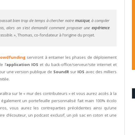
passait bien trop de temps à chercher notre
musique
, à compiler
s, alors on s’est demandé comment proposer une
expérience
essible.
», Thomas, co-fondateur à l’origine du projet.
rowdfunding
serviront à entamer les phases de déploiement
e l’
application IOS
et du back-office/serveur/site internet et
pour une version publique de
SoundR
sur
IOS
avec des milliers
mitée.
aîtra sur le « mur des contributeurs » et vous aurez accès à la
également un portefeuille personnalisé fait main 100% écolo
ros, vous aurez les contreparties précédentes ainsi qu’une
ire d’écouteur, un podcast exclusif, un joli sac en coton et une