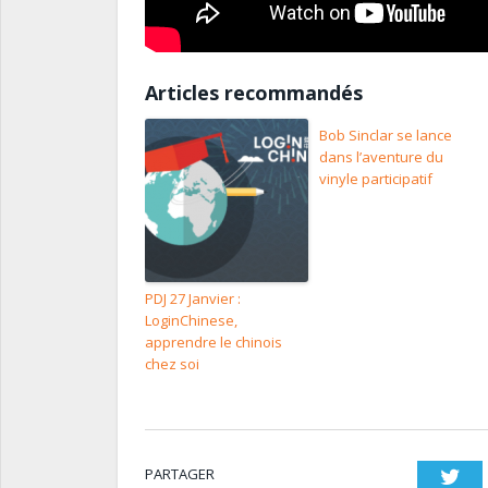
Articles recommandés
Bob Sinclar se lance
dans l’aventure du
vinyle participatif
PDJ 27 Janvier :
LoginChinese,
apprendre le chinois
chez soi
PARTAGER
Twi