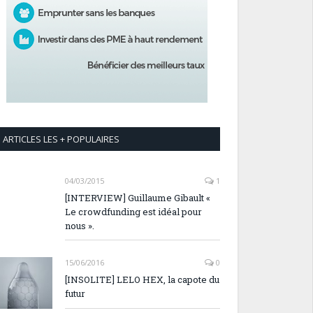
ARTICLES LES + POPULAIRES
04/03/2015
1
[INTERVIEW] Guillaume Gibault «
Le crowdfunding est idéal pour
nous ».
15/06/2016
0
[INSOLITE] LELO HEX, la capote du
futur