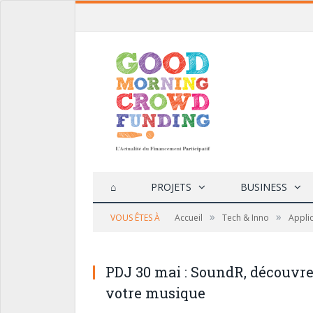
⌂
PROJETS
BUSINESS
»
»
VOUS ÊTES À
Accueil
Tech & Inno
Appli
PDJ 30 mai : SoundR, découvre
votre musique