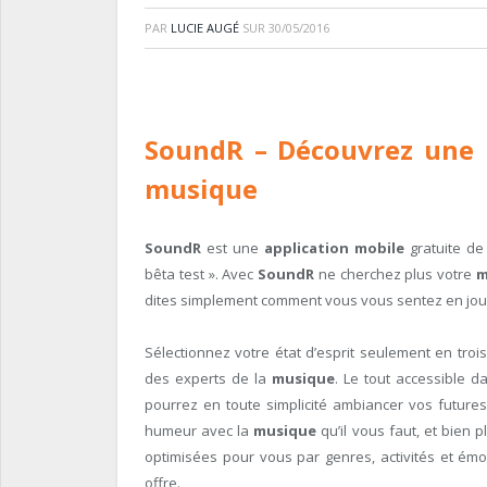
PAR
LUCIE AUGÉ
SUR
30/05/2016
SoundR
– Découvrez une n
musique
SoundR
est une
application mobile
gratuite de
bêta test ». Avec
SoundR
ne cherchez plus votre
m
dites simplement comment vous vous sentez en joua
Sélectionnez votre état d’esprit seulement en trois
des experts de la
musique
. Le tout accessible 
pourrez en toute simplicité ambiancer vos futures
humeur avec la
musique
qu’il vous faut, et bien 
optimisées pour vous par genres, activités et émoti
offre.