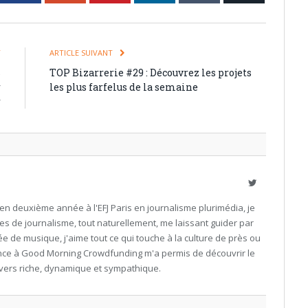
T
ARTICLE SUIVANT
s
TOP Bizarrerie #29 : Découvrez les projets
r
les plus farfelus de la semaine
r
Twitter
en deuxième année à l'EFJ Paris en journalisme plurimédia, je
es de journalisme, tout naturellement, me laissant guider par
e de musique, j'aime tout ce qui touche à la culture de près ou
nce à Good Morning Crowdfunding m'a permis de découvrir le
ivers riche, dynamique et sympathique.