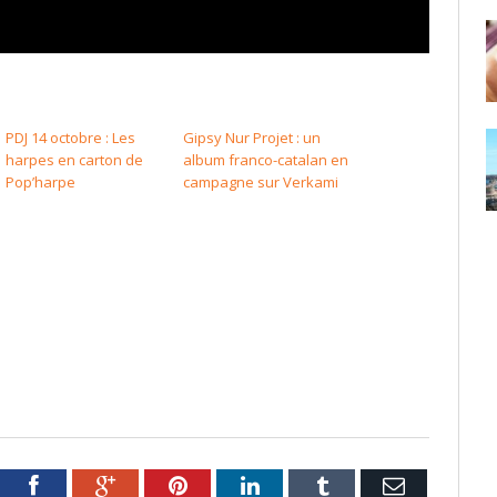
PDJ 14 octobre : Les
Gipsy Nur Projet : un
harpes en carton de
album franco-catalan en
Pop’harpe
campagne sur Verkami
tter
Facebook
Google+
Pinterest
LinkedIn
Tumblr
Email