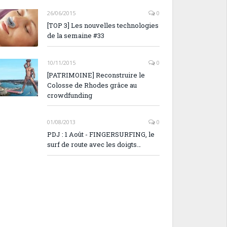
26/06/2015
0
[TOP 3] Les nouvelles technologies
de la semaine #33
10/11/2015
0
[PATRIMOINE] Reconstruire le
Colosse de Rhodes grâce au
crowdfunding
01/08/2013
0
PDJ : 1 Août - FINGERSURFING, le
surf de route avec les doigts…