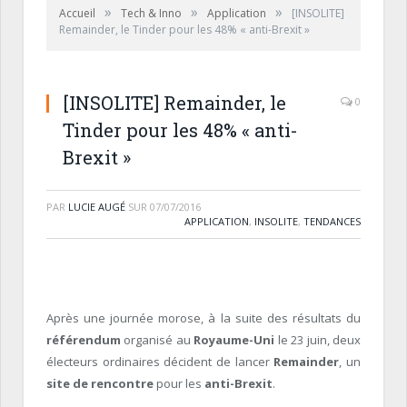
»
»
»
Accueil
Tech & Inno
Application
[INSOLITE]
Remainder, le Tinder pour les 48% « anti-Brexit »
[INSOLITE] Remainder, le
0
Tinder pour les 48% « anti-
Brexit »
PAR
LUCIE AUGÉ
SUR
07/07/2016
APPLICATION
,
INSOLITE
,
TENDANCES
Après une journée morose, à la suite des résultats du
référendum
organisé au
Royaume-Uni
le 23 juin, deux
électeurs ordinaires décident de lancer
Remainder
, un
site de rencontre
pour les
anti-Brexit
.