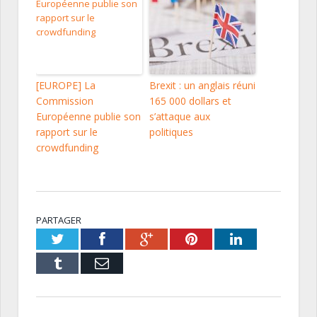
[EUROPE] La
Brexit : un anglais réuni
Commission
165 000 dollars et
Européenne publie son
s’attaque aux
rapport sur le
politiques
crowdfunding
PARTAGER
Twitter
Facebook
Google+
Pinterest
LinkedIn
Tumblr
Email