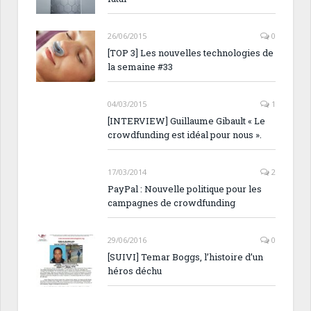
26/06/2015
0
[TOP 3] Les nouvelles technologies de
la semaine #33
04/03/2015
1
[INTERVIEW] Guillaume Gibault « Le
crowdfunding est idéal pour nous ».
17/03/2014
2
PayPal : Nouvelle politique pour les
campagnes de crowdfunding
29/06/2016
0
[SUIVI] Temar Boggs, l’histoire d’un
héros déchu