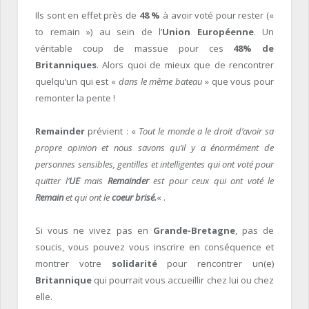
Ils sont en effet près de
48 %
à avoir voté pour rester («
to remain ») au sein de l’
Union Européenne
. Un
véritable coup de massue pour ces
48% de
Britanniques
. Alors quoi de mieux que de rencontrer
quelqu’un qui est «
dans le même bateau
» que vous pour
remonter la pente !
Remainder
prévient : «
Tout le monde a le droit d’avoir sa
propre opinion et nous savons qu’il y a énormément de
personnes sensibles, gentilles et intelligentes qui ont voté pour
quitter l’
UE
mais
Remainder
est pour ceux qui ont voté le
Remain
et qui ont le
coeur brisé.
« .
Si vous ne vivez pas en
Grande-Bretagne
, pas de
soucis, vous pouvez vous inscrire en conséquence et
montrer votre
solidarité
pour rencontrer un(e)
Britannique
qui pourrait vous accueillir chez lui ou chez
elle.