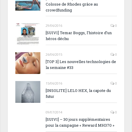
Colosse de Rhodes grâce au
crowdfunding
29/06/2016
0
[SUIVI] Temar Boggs, l’histoire d’un
héros déchu
26/06/2015
0
[TOP 3] Les nouvelles technologies de
la semaine #33
15/06/2016
0
[INSOLITE] LELO HEX, la capote du
futur
09/07/2014
0
[SUIVI] – 30 jours supplémentaires
pour la campagne « Reward MH370 »