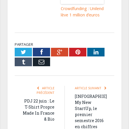
Crowdfunding : Unilend
lève 1 million d’euros
PARTAGER
Twitter
Facebook
Google+
Pinterest
LinkedIn
Tumblr
Email
ARTICLE
ARTICLE SUIVANT
PRÉCÉDENT
[INFOGRAPHIE]
PDJ 22 juin : Le
My New
T-Shirt Propre
StartUp, le
Made In France
premier
& Bio
semestre 2016
en chiffres