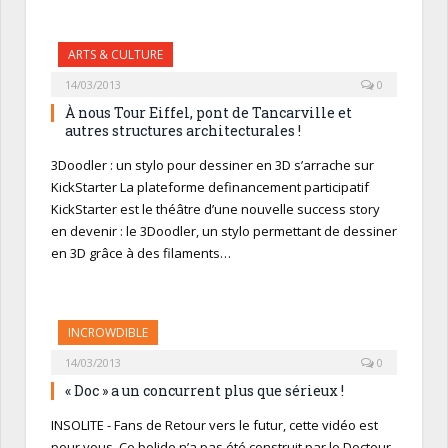
ARTS & CULTURE
14/03/2013
0
À nous Tour Eiffel, pont de Tancarville et
autres structures architecturales !
3Doodler : un stylo pour dessiner en 3D s’arrache sur
KickStarter La plateforme definancement participatif
KickStarter est le théâtre d’une nouvelle success story
en devenir : le 3Doodler, un stylo permettant de dessiner
en 3D grâce à des filaments…
INCROWDIBLE
14/03/2013
0
« Doc » a un concurrent plus que sérieux !
INSOLITE - Fans de Retour vers le futur, cette vidéo est
pour vous. Ce bolide n’a pas été construit par le Docteur