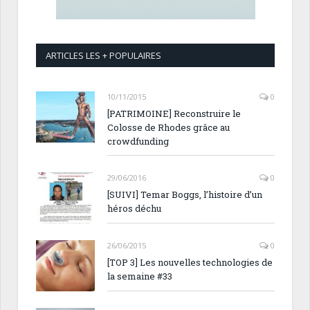
ARTICLES LES + POPULAIRES
10/11/2015
0
[PATRIMOINE] Reconstruire le
Colosse de Rhodes grâce au
crowdfunding
29/06/2016
0
[SUIVI] Temar Boggs, l’histoire d’un
héros déchu
26/06/2015
0
[TOP 3] Les nouvelles technologies de
la semaine #33