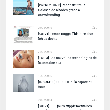
[PATRIMOINE] Reconstruire le
Colosse de Rhodes grâce au
crowdfunding
29/06/2016
0
[SUIVI] Temar Boggs, l’histoire d’un
héros déchu
26/06/2015
0
[TOP 3] Les nouvelles technologies de
la semaine #33
15/06/2016
0
[INSOLITE] LELO HEX, la capote du
futur
09/07/2014
0
[SUIVI] – 30 jours supplémentaires