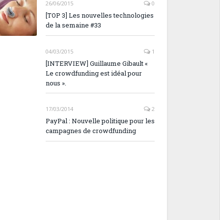
26/06/2015
0
[TOP 3] Les nouvelles technologies
de la semaine #33
04/03/2015
1
[INTERVIEW] Guillaume Gibault «
Le crowdfunding est idéal pour
nous ».
17/03/2014
2
PayPal : Nouvelle politique pour les
campagnes de crowdfunding