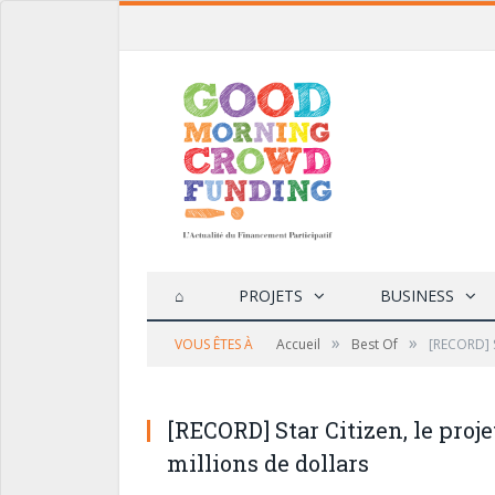
⌂
PROJETS
BUSINESS
»
»
VOUS ÊTES À
Accueil
Best Of
[RECORD] S
[RECORD] Star Citizen, le proj
millions de dollars