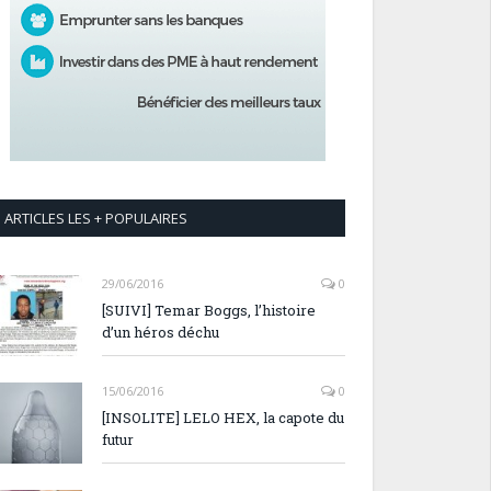
ARTICLES LES + POPULAIRES
29/06/2016
0
[SUIVI] Temar Boggs, l’histoire
d’un héros déchu
15/06/2016
0
[INSOLITE] LELO HEX, la capote du
futur