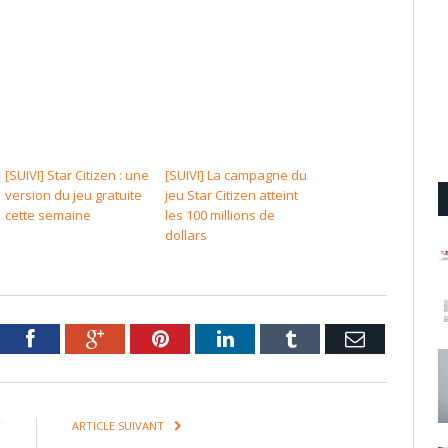
[SUIVI] Star Citizen : une
[SUIVI] La campagne du
version du jeu gratuite
jeu Star Citizen atteint
cette semaine
les 100 millions de
dollars
tter
Facebook
Google+
Pinterest
LinkedIn
Tumblr
Email
T
ARTICLE SUIVANT