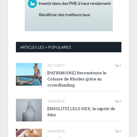
ARTICLES LES + POPULAIRES
10/11/2015
0
[PATRIMOINE] Reconstruire le
Colosse de Rhodes grâce au
crowdfunding
15/06/2016
0
[INSOLITE] LELO HEX, la capote du
futur
26/06/2015
0