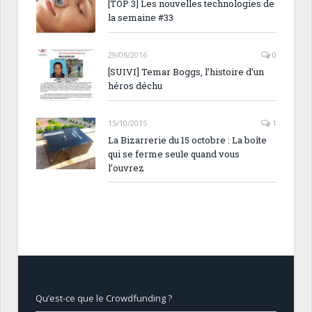
[TOP 3] Les nouvelles technologies de
la semaine #33
29/06/2016
0
[SUIVI] Temar Boggs, l’histoire d’un
héros déchu
15/10/2015
1
La Bizarrerie du 15 octobre : La boîte
qui se ferme seule quand vous
l’ouvrez
Qu’est-ce que le Crowdfunding ?