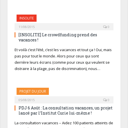
INSOLITE
11/08/2015
0
[INSOLITE] Le crowdfunding prend des
vacances !
Et voilà c’est l’été, c’est les vacances et tout ça ! Oui, mais
pas pour tout le monde. Alors pour ceux qui sont
derrière leurs écrans (comme pour ceux qui veulent se
distraire à la plage, pas de discrimination), nous…
PROJET DU JOUR
05/08/2015
0
PDJ 6 Août : La consultation vacances, un projet
lancé par l’Institut Curie lui-même !
La consultation vacances – Aidez 100 patients atteints de